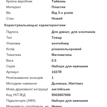
Країна виробник
Тайвань
Матеріал
Пластик
Вік
Від 3-х років
Стан
Новий
Користувальницькі характеристики
Підлога
Для дівчат, для хлопчиків
Тип
Товар
Упаковка
контейнер
Колір
різнокольоровий
Тематика
Математика
Вага
0.5
Серія
Набори для навчання
Артикул
1027R
Розпізнавання кольорів
1
Методики навчання
Дьенеша, Нікітіних
Мова друкованої інструкції
англійська
Код УКТЗЕД
9503007000
Підкатегорія (АФК)
Набори для навчання
Можливість спробувати, не
Немає