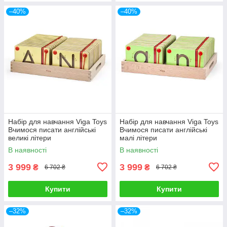
–40%
–40%
Набір для навчання Viga Toys
Набір для навчання Viga Toys
Вчимося писати англійські
Вчимося писати англійські
великі літери
малі літери
В наявності
В наявності
3 999
3 999
₴
₴
6 702 ₴
6 702 ₴
Купити
Купити
–32%
–32%