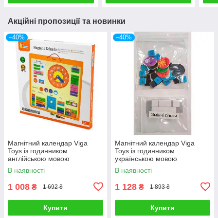
Акційні пропозиції та новинки
–40%
–40%
Магнітний календар Viga
Магнітний календар Viga
Toys із годинником
Toys із годинником
англійською мовою
українською мовою
В наявності
В наявності
1 008
1 128
₴
₴
1 692 ₴
1 893 ₴
Купити
Купити