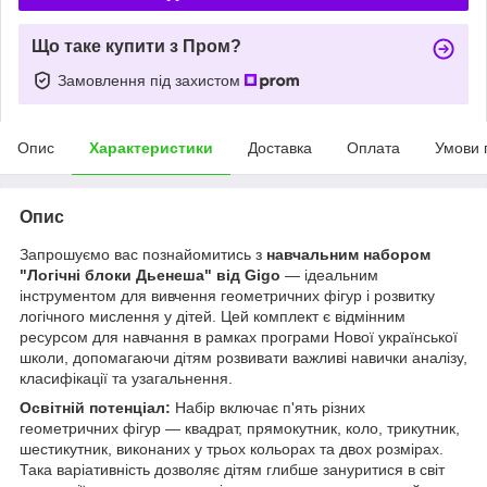
Що таке купити з Пром?
Замовлення під захистом
Опис
Характеристики
Доставка
Оплата
Умови 
Опис
Запрошуємо вас познайомитись з
навчальним набором
"Логічні блоки Дьенеша" від Gigo
— ідеальним
інструментом для вивчення геометричних фігур і розвитку
логічного мислення у дітей. Цей комплект є відмінним
ресурсом для навчання в рамках програми Нової української
школи, допомагаючи дітям розвивати важливі навички аналізу,
класифікації та узагальнення.
Освітній потенціал:
Набір включає п'ять різних
геометричних фігур — квадрат, прямокутник, коло, трикутник,
шестикутник, виконаних у трьох кольорах та двох розмірах.
Така варіативність дозволяє дітям глибше зануритися в світ