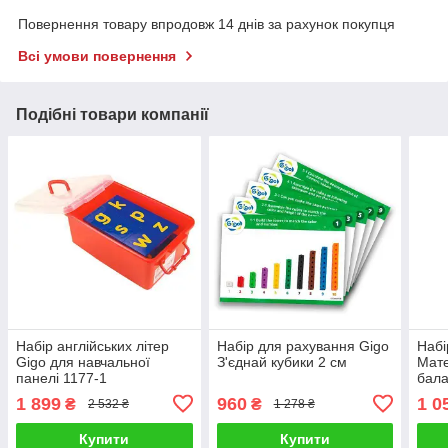
Повернення товару впродовж 14 днів за рахунок покупця
Всі умови повернення
Подібні товари компанії
Набір англійських літер
Набір для рахування Gigo
Набі
Gigo для навчальної
З'єднай кубики 2 см
Мате
панелі 1177-1
бал
1 899
960
1 0
₴
₴
2 532 ₴
1 278 ₴
Купити
Купити