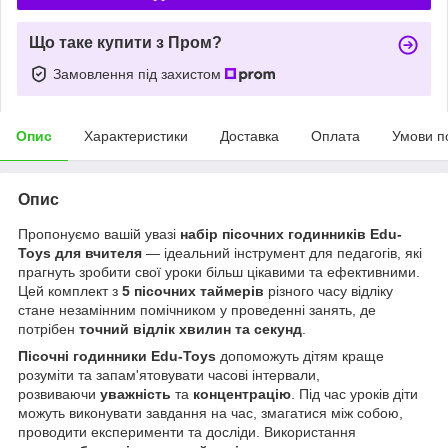
Що таке купити з Пром?
Замовлення під захистом
Опис
Характеристики
Доставка
Оплата
Умови п
Опис
Пропонуємо вашій увазі
набір пісочних годинників Edu-
Toys для вчителя
— ідеальний інструмент для педагогів, які
прагнуть зробити свої уроки більш цікавими та ефективними.
Цей комплект з
5 пісочних таймерів
різного часу відліку
стане незамінним помічником у проведенні занять, де
потрібен
точний відлік хвилин та секунд
.
Пісочні годинники Edu-Toys
допоможуть дітям краще
розуміти та запам'ятовувати часові інтервали,
розвиваючи
уважність
та
концентрацію
. Під час уроків діти
можуть виконувати завдання на час, змагатися між собою,
проводити експерименти та досліди. Використання