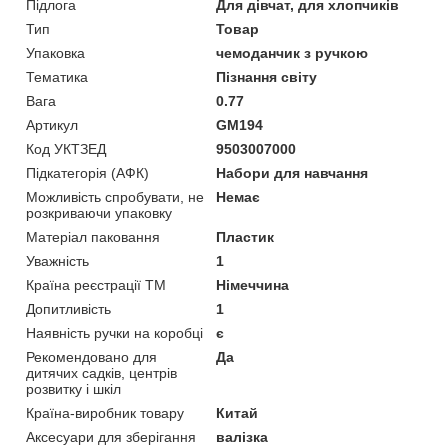
Підлога
Для дівчат, для хлопчиків
Тип
Товар
Упаковка
чемоданчик з ручкою
Тематика
Пізнання світу
Вага
0.77
Артикул
GM194
Код УКТЗЕД
9503007000
Підкатегорія (АФК)
Набори для навчання
Можливість спробувати, не
Немає
розкриваючи упаковку
Матеріал паковання
Пластик
Уважність
1
Країна реєстрації ТМ
Німеччина
Допитливість
1
Наявність ручки на коробці
є
Рекомендовано для
Да
дитячих садків, центрів
розвитку і шкіл
Країна-виробник товару
Китай
Аксесуари для зберігання
валізка