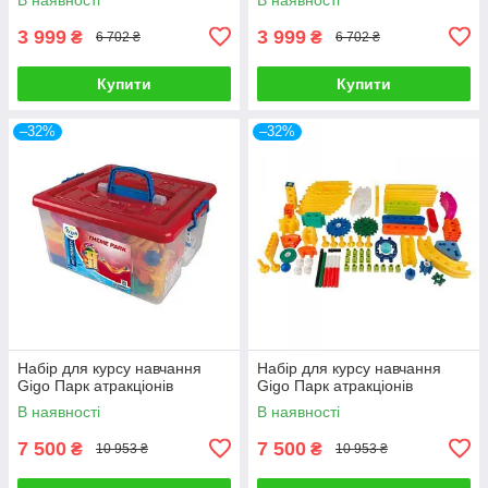
3 999
3 999
₴
₴
6 702 ₴
6 702 ₴
Купити
Купити
–32%
–32%
Набір для курсу навчання
Набір для курсу навчання
Gigo Парк атракціонів
Gigo Парк атракціонів
В наявності
В наявності
7 500
7 500
₴
₴
10 953 ₴
10 953 ₴