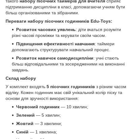
такого
набору пісочних таймерів для вчителя
сприяє
підтриманню дисципліни в класі, допомагаючи учням бути
більш організованими та зібраними.
Переваги набору пісочних годинників Edu-Toys:
Розвиток часових уявлень
: діти вчаться розуміти
різні часові проміжки та керувати своїм часом.
Підвищення ефективності навчання
: таймери
допомагають структурувати навчальний процес.
Розвиток навичок самодисципліни
: учні стають
більш відповідальними та зосередженими на виконанні
завдань.
Склад набору
У комплект входять
5 пісочних годинників
з різним часом
відліку. Кожен годинник має свій унікальний колір піску та
основи для зручності використання:
Червоний годинник
— 10 хвилин;
Зелений
— 5 хвилин;
Жовтий
— 3 хвилини;
Синій
— 1 хвилина;