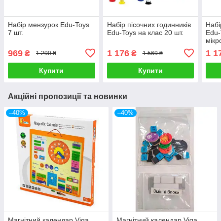
Набір мензурок Edu-Toys
Набір пісочних годинників
Набі
7 шт.
Edu-Toys на клас 20 шт.
Edu-
мікр
у 30
969
1 176
1 1
₴
₴
1 290 ₴
1 569 ₴
Купити
Купити
Акційні пропозиції та новинки
–40%
–40%
Магнітний календар Viga
Магнітний календар Viga