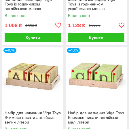
Toys із годинником
Toys із годинником
англійською мовою
українською мовою
В наявності
В наявності
1 008
1 128
₴
₴
1 692 ₴
1 893 ₴
Купити
Купити
–40%
–40%
Набір для навчання Viga Toys
Набір для навчання Viga Toys
Вчимося писати англійські
Вчимося писати англійські
великі літери
малі літери
В наявності
В наявності