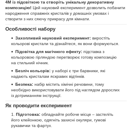
4M із підсвіткою та створіть унікальну декоративну
композицію!
Цей науковий експеримент дозволить побачити
народження справжніх кристалів у домашніх умовах і
створити з них сяючу прикрасу для кімнати.
Особливості набору
Захопливий науковий експеримент:
виростіть
кольорові кристали та дізнайтеся, як вони формуються.
Підсвітка для магічного ефекту:
підставка з
кольоровою гірляндою перетворює готову композицію
на стильний нічник.
Безліч кольорів:
у наборі є три барвники, які
надають кристалам яскравих відтінків.
Безпека:
набір містить хімічні речовини, тому
необхідно використовувати його під наглядом дорослих
із дотриманням інструкції.
Як проводити експеримент
Підготовка:
обладнайте робоче місце – застеліть
його клейонкою, одягніть захисні окуляри, гумові
рукавички та фартух.