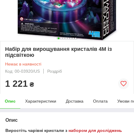
Набір для вирощування кристалів 4M із
підсвіткою
Немає в наявності
Код: 00-03920/US
Роздріб
1 221
₴
Опис
Характеристики
Доставка
Оплата
Умови п
Опис
Виростіть чарівні кристали з
набором для досліджень