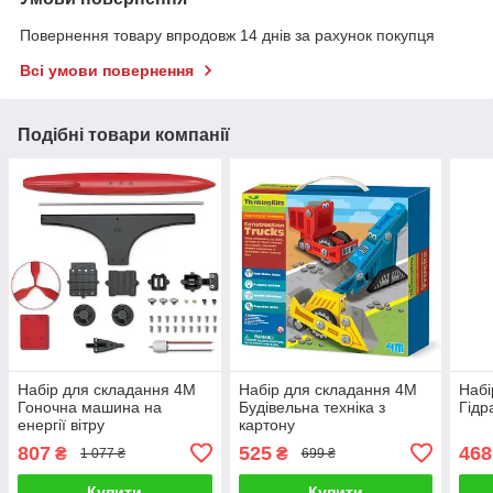
Повернення товару впродовж 14 днів за рахунок покупця
Всі умови повернення
Подібні товари компанії
Набір для складання 4M
Набір для складання 4M
Набі
Гоночна машина на
Будівельна техніка з
Гідр
енергії вітру
картону
807
525
468
₴
₴
1 077 ₴
699 ₴
Купити
Купити