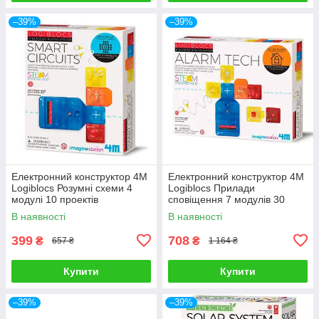
–39%
–39%
Електронний конструктор 4M
Електронний конструктор 4M
Logiblocs Розумні схеми 4
Logiblocs Прилади
модулі 10 проектів
сповіщення 7 модулів 30
проектів
В наявності
В наявності
399
708
₴
₴
657 ₴
1 164 ₴
Купити
Купити
–39%
–39%