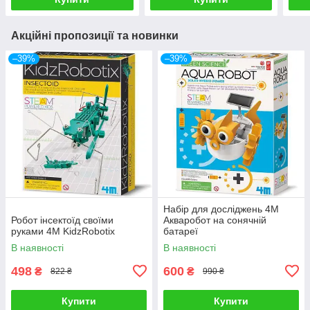
Акційні пропозиції та новинки
–39%
–39%
Набір для досліджень 4М
Робот інсектоїд своїми
Акваробот на сонячній
руками 4M KidzRobotix
батареї
В наявності
В наявності
498
600
₴
₴
822 ₴
990 ₴
Купити
Купити