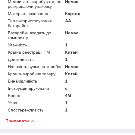
Можливість спробувати, не
Немає
розкриваючи упаковку
Матеріал паковання
Картон
Тип використовуваних
AA
батарейок
Батарейки входять до
Немає
комплекту
Уважність
1
Країна реєстрації ТМ
Китай
Допитливість
1
Наявність ручки на коробці
Немає
Країна-виробник товару
Китай
Винахідливість
1
Інструкція друкована
є
Бренд
4M
Уява
1
Спостережливість
1
Приховати