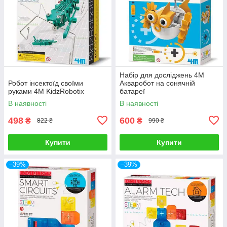
Набір для досліджень 4М
Робот інсектоїд своїми
Акваробот на сонячній
руками 4M KidzRobotix
батареї
В наявності
В наявності
498
600
₴
₴
822 ₴
990 ₴
Купити
Купити
–39%
–39%