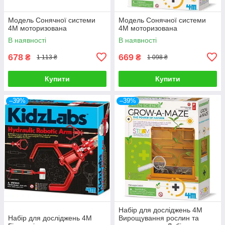
Модель Сонячної системи
Модель Сонячної системи
4M моторизована
4M моторизована
В наявності
В наявності
678
669
₴
₴
1 113 ₴
1 098 ₴
Купити
Купити
–39%
–39%
Набір для досліджень 4М
Набір для досліджень 4M
Вирощування рослин та