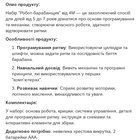
Опис продукту:
Набір "Робот-барабанщик" від 4M — це захоплюючий спосіб
для дітей від 5 до 7 років дізнатися про основи програмування
та механіки, створюючи власного робота, здатного
відтворювати ритми.
Особливості продукту:
Програмування ритму
: Використовуючи циліндри та
штифти, можна задати ритм та послідовність биття
барабана.
Навчальний досвід
: Вивчіть механічні та програмні
принципи, які використовувалися у перших
"комп'ютерах".
Розвиває навички
: Сприяє розвитку моторики,
логічного мислення, винахідливості та уваги.
Комплектація:
У наборі: основа робота, кришки, система управління, деталі
для програмування ритму, інструкція зі схемами та
інтерактивні елементи для збірки.
Додатково потрібно
: невелика хрестова викрутка, 2
батарейки AAA.