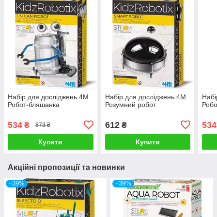
Набір для досліджень 4М
Набір для досліджень 4М
Набі
Робот-бляшанка
Розумний робот
Робо
534
612
534
₴
₴
873 ₴
Купити
Купити
Акційні пропозиції та новинки
–39%
–39%