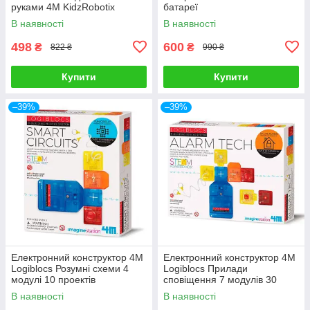
руками 4M KidzRobotix
батареї
В наявності
В наявності
498
600
₴
₴
822 ₴
990 ₴
Купити
Купити
–39%
–39%
Електронний конструктор 4M
Електронний конструктор 4M
Logiblocs Розумні схеми 4
Logiblocs Прилади
модулі 10 проектів
сповіщення 7 модулів 30
проектів
В наявності
В наявності