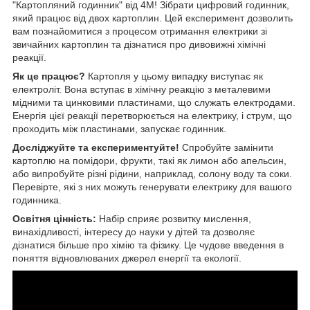
"Картопляний годинник" від 4M! Зібрати цифровий годинник,
який працює від двох картоплин. Цей експеримент дозволить
вам познайомитися з процесом отримання електрики зі
звичайних картоплин та дізнатися про дивовижні хімічні
реакції.
Як це працює?
Картопля у цьому випадку виступає як
електроліт. Вона вступає в хімічну реакцію з металевими
мідними та цинковими пластинами, що служать електродами.
Енергія цієї реакції перетворюється на електрику, і струм, що
проходить між пластинами, запускає годинник.
Досліджуйте та експериментуйте!
Спробуйте замінити
картоплю на помідори, фрукти, такі як лимон або апельсин,
або випробуйте різні рідини, наприклад, солону воду та соки.
Перевірте, які з них можуть генерувати електрику для вашого
годинника.
Освітня цінність:
Набір сприяє розвитку мислення,
винахідливості, інтересу до науки у дітей та дозволяє
дізнатися більше про хімію та фізику. Це чудове введення в
поняття відновлюваних джерел енергії та екології.