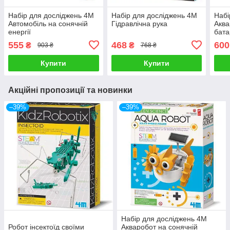
Набір для досліджень 4М
Набір для досліджень 4M
Набі
Автомобіль на сонячній
Гідравлічна рука
Аква
енергії
бата
555
468
600
₴
₴
903 ₴
768 ₴
Купити
Купити
Акційні пропозиції та новинки
–39%
–39%
Набір для досліджень 4М
Робот інсектоїд своїми
Акваробот на сонячній