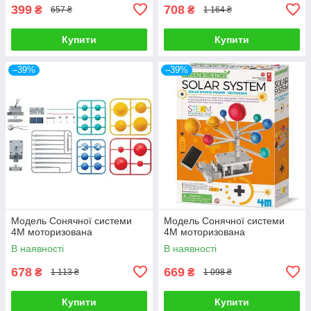
399
708
₴
₴
657 ₴
1 164 ₴
Купити
Купити
–39%
–39%
Модель Сонячної системи
Модель Сонячної системи
4M моторизована
4M моторизована
В наявності
В наявності
678
669
₴
₴
1 113 ₴
1 098 ₴
Купити
Купити