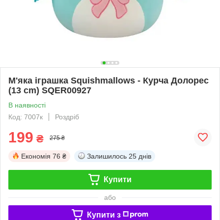
М'яка іграшка Squishmallows - Курча Долорес
(13 cm) SQER00927
В наявності
Код: 7007к
Роздріб
199
₴
275 ₴
Економія
76 ₴
Залишилось
25 днів
Купити
або
Купити з