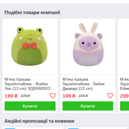
Подібні товари компанії
М'яка іграшка
М'яка іграшка
М'як
Squishmallows - Жабка
Squishmallows - Бабак
Squi
Уккі (13 cm) SQER00923
Джаварі (13 cm)
Ейве
SQER00924
SQE
199
199
299
₴
₴
275 ₴
275 ₴
Купити
Купити
Акційні пропозиції та новинки