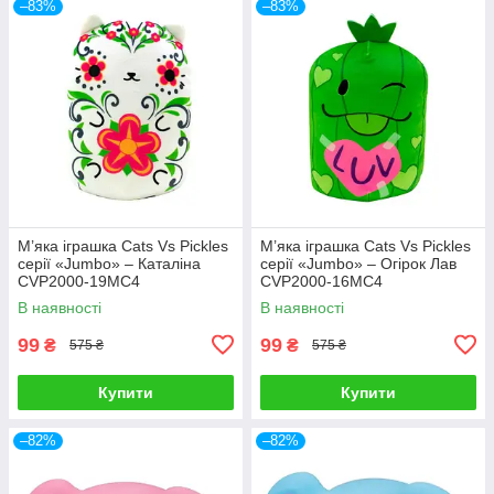
–83%
–83%
М’яка іграшка Cats Vs Pickles
М’яка іграшка Cats Vs Pickles
серії «Jumbo» – Каталіна
серії «Jumbo» – Огірок Лав
CVP2000-19MC4
CVP2000-16MC4
В наявності
В наявності
99
99
₴
₴
575 ₴
575 ₴
Купити
Купити
–82%
–82%