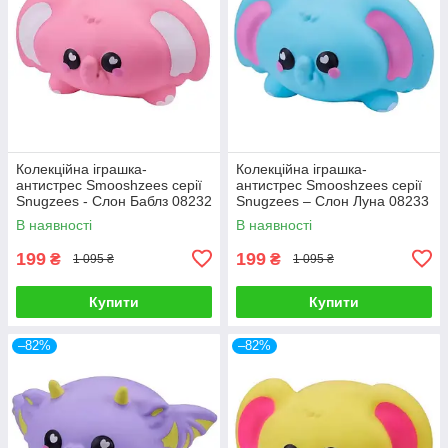
Колекційна іграшка-
Колекційна іграшка-
антистрес Smooshzees серії
антистрес Smooshzees серії
Snugzees - Слон Баблз 08232
Snugzees – Слон Луна 08233
В наявності
В наявності
199
199
₴
₴
1 095 ₴
1 095 ₴
Купити
Купити
–82%
–82%