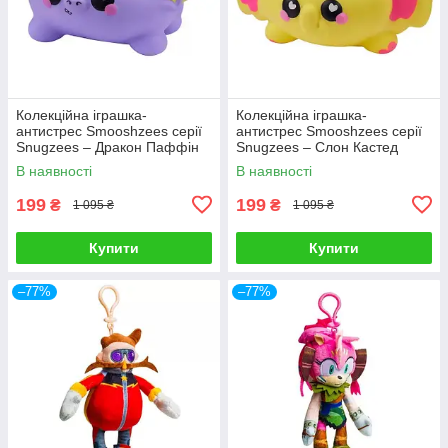
Колекційна іграшка-
Колекційна іграшка-
антистрес Smooshzees серії
антистрес Smooshzees серії
Snugzees – Дракон Паффін
Snugzees – Слон Кастед
08234
08237
В наявності
В наявності
199
199
₴
₴
1 095 ₴
1 095 ₴
Купити
Купити
–77%
–77%