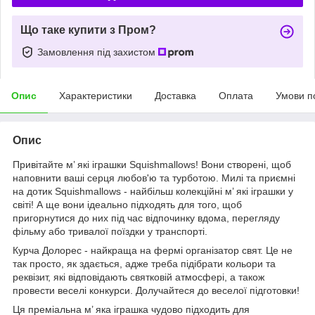
Що таке купити з Пром?
Замовлення під захистом
Опис
Характеристики
Доставка
Оплата
Умови п
Опис
Привітайте м’ які іграшки Squishmallows! Вони створені, щоб
наповнити ваші серця любов'ю та турботою. Милі та приємні
на дотик Squishmallows - найбільш колекційні м’ які іграшки у
світі! А ще вони ідеально підходять для того, щоб
пригорнутися до них під час відпочинку вдома, перегляду
фільму або тривалої поїздки у транспорті.
Курча Долорес - найкраща на фермі організатор свят. Це не
так просто, як здається, адже треба підібрати кольори та
реквізит, які відповідають святковій атмосфері, а також
провести веселі конкурси. Долучайтеся до веселої підготовки!
Ця преміальна м’ яка іграшка чудово підходить для