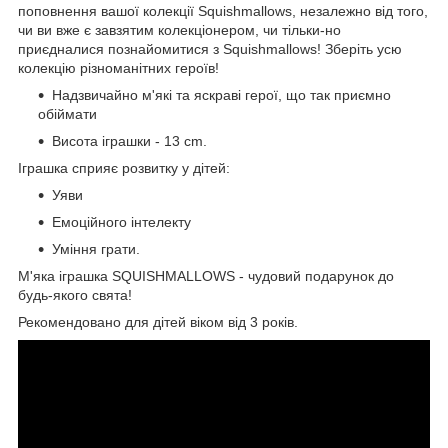
поповнення вашої колекції Squishmallows, незалежно від того,
чи ви вже є завзятим колекціонером, чи тільки-но
приєдналися познайомитися з Squishmallows! Зберіть усю
колекцію різноманітних героїв!
Надзвичайно м'які та яскраві герої, що так приємно
обіймати
Висота іграшки - 13 cm.
Іграшка сприяє розвитку у дітей:
Уяви
Емоційного інтелекту
Уміння грати.
М'яка іграшка SQUISHMALLOWS - чудовий подарунок до
будь-якого свята!
Рекомендовано для дітей віком від 3 років.