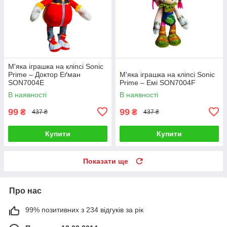
М'яка іграшка на кліпсі Sonic
Prime – Доктор Еґман
М'яка іграшка на кліпсі Sonic
SON7004E
Prime – Емі SON7004F
В наявності
В наявності
99
99
₴
₴
437 ₴
437 ₴
Купити
Купити
Показати ще
Про нас
99% позитивних з 234 відгуків за рік