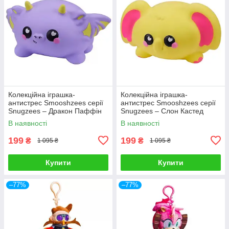
Колекційна іграшка-
Колекційна іграшка-
антистрес Smooshzees серії
антистрес Smooshzees серії
Snugzees – Дракон Паффін
Snugzees – Слон Кастед
08234
08237
В наявності
В наявності
199
199
₴
₴
1 095 ₴
1 095 ₴
Купити
Купити
–77%
–77%