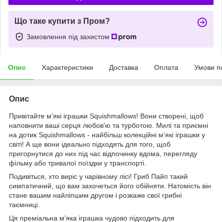
Що таке купити з Пром?
Замовлення під захистом
Опис
Характеристики
Доставка
Оплата
Умови п
Опис
Привітайте м’які іграшки Squishmallows! Вони створені, щоб
наповнити ваші серця любов'ю та турботою. Милі та приємні
на дотик Squishmallows - найбільш колекційні м’які іграшки у
світі! А ще вони ідеально підходять для того, щоб
пригорнутися до них під час відпочинку вдома, перегляду
фільму або тривалої поїздки у транспорті.
Подивіться, хто виріс у чарівному лісі! Гриб Пайп такий
симпатичний, що вам захочеться його обійняти. Натомість він
стане вашим найліпшим другом і розкаже свої грибні
таємниці.
Ця преміальна м’яка іграшка чудово підходить для