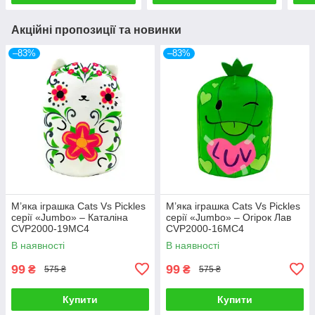
Акційні пропозиції та новинки
–83%
–83%
М’яка іграшка Cats Vs Pickles
М’яка іграшка Cats Vs Pickles
серії «Jumbo» – Каталіна
серії «Jumbo» – Огірок Лав
CVP2000-19MC4
CVP2000-16MC4
В наявності
В наявності
99
99
₴
₴
575 ₴
575 ₴
Купити
Купити