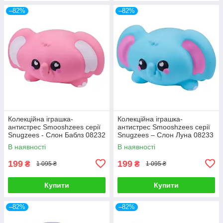
–82%
–82%
Колекційна іграшка-
Колекційна іграшка-
антистрес Smooshzees серії
антистрес Smooshzees серії
Snugzees - Слон Баблз 08232
Snugzees – Слон Луна 08233
В наявності
В наявності
199
199
₴
₴
1 095 ₴
1 095 ₴
Купити
Купити
–82%
–82%