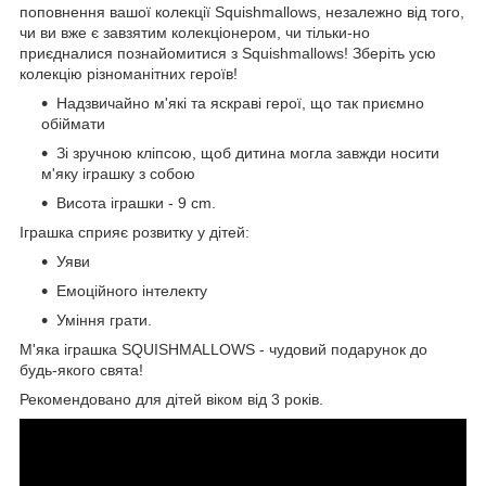
поповнення вашої колекції Squishmallows, незалежно від того,
чи ви вже є завзятим колекціонером, чи тільки-но
приєдналися познайомитися з Squishmallows! Зберіть усю
колекцію різноманітних героїв!
Надзвичайно м'які та яскраві герої, що так приємно
обіймати
Зі зручною кліпсою, щоб дитина могла завжди носити
м'яку іграшку з собою
Висота іграшки - 9 cm.
Іграшка сприяє розвитку у дітей:
Уяви
Емоційного інтелекту
Уміння грати.
М'яка іграшка SQUISHMALLOWS - чудовий подарунок до
будь-якого свята!
Рекомендовано для дітей віком від 3 років.