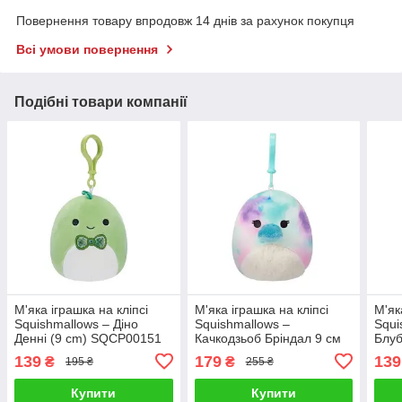
Повернення товару впродовж 14 днів за рахунок покупця
Всі умови повернення
Подібні товари компанії
М'яка іграшка на кліпсі
М'яка іграшка на кліпсі
М'як
Squishmallows – Діно
Squishmallows –
Squi
Денні (9 cm) SQCP00151
Качкодзьоб Бріндал 9 см
Блуб
SQCP00215
139
179
139
₴
₴
195 ₴
255 ₴
Купити
Купити