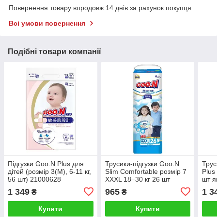
Повернення товару впродовж 14 днів за рахунок покупця
Всі умови повернення
Подібні товари компанії
Підгузки Goo.N Plus для
Трусики-підгузки Goo.N
Трус
дітей (розмір 3(M), 6-11 кг,
Slim Comfortable розмір 7
Plus
56 шт) 21000628
XXXL 18–30 кг 26 шт
шт я
21001095
трус
1 349
965
1 3
₴
₴
Купити
Купити