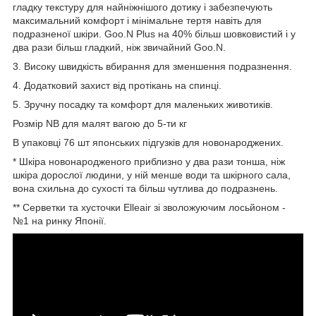
гладку текстуру для найніжнішого дотику і забезпечують
максимальний комфорт і мінімальне тертя навіть для
подразненої шкіри. Goo.N Plus на 40% більш шовковистий і у
два рази більш гладкий, ніж звичайний Goo.N.
3. Високу швидкість вбирання для зменшення подразнення.
4. Додатковий захист від протікань на спинці.
5. Зручну посадку та комфорт для маленьких животиків.
Розмір NB для малят вагою до 5-ти кг
В упаковці 76 шт японських підгузків для новонароджених.
* Шкіра новонародженого приблизно у два рази тонша, ніж
шкіра дорослої людини, у ній менше води та шкірного сала,
вона схильна до сухості та більш чутлива до подразнень.
** Серветки та хусточки Elleair зі зволожуючим лосьйоном -
№1 на ринку Японії.