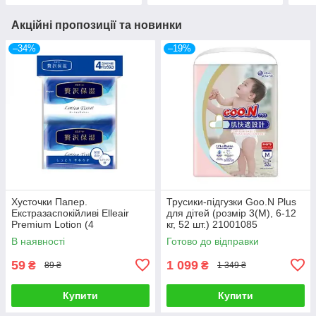
Акційні пропозиції та новинки
–34%
–19%
Хусточки Папер.
Трусики-підгузки Goo.N Plus
Екстразаспокійливі Elleair
для дітей (розмір 3(M), 6-12
Premium Lotion (4
кг, 52 шт.) 21001085
Киш.Упак*12 Шт) 713442
В наявності
Готово до відправки
59
1 099
₴
₴
89 ₴
1 349 ₴
Купити
Купити