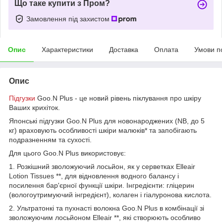
Що таке купити з Пром?
Замовлення під захистом
Опис
Характеристики
Доставка
Оплата
Умови п
Опис
Підгузки
Goo.N Plus - це новий рівень піклування про шкіру
Ваших крихіток.
Японські підгузки Goo.N Plus для новонароджених (NB, до 5
кг) враховують особливості шкіри малюків* та запобігають
подразненням та сухості.
Для цього Goo.N Plus використовує:
1. Розкішний зволожуючий лосьйон, як у серветках Elleair
Lotion Tissues **, для відновлення водного балансу і
посилення бар'єрної функції шкіри. Інгредієнти: гліцерин
(вологоутримуючий інгредієнт), колаген і гіалуронова кислота.
2. Ультратонкі та пухнасті волокна Goo.N Plus в комбінації зі
зволожуючим лосьйоном Elleair **, які створюють особливо