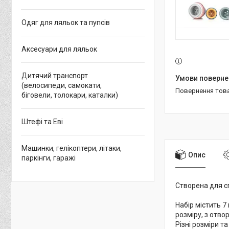
Одяг для ляльок та пупсів
Аксесуари для ляльок
Дитячий транспорт
(велосипеди, самокати,
повернення тов
біговели, толокари, каталки)
Штефі та Еві
Машинки, гелікоптери, літаки,
Опис
паркінги, гаражі
Створена для сп
Набір містить 7
розміру, з отво
Різні розміри т