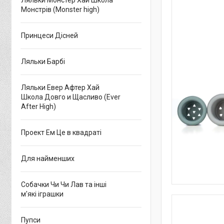
Ляльки Монстер Хай Школа
Монстрів (Monster high)
Принцеси Дісней
Ляльки Барбі
Ляльки Евер Афтер Хай
Школа Довго и Щасливо (Ever
After High)
Проект Ем Це в квадраті
Для найменших
Собачки Чи Чи Лав та інші
м'які іграшки
Пупси