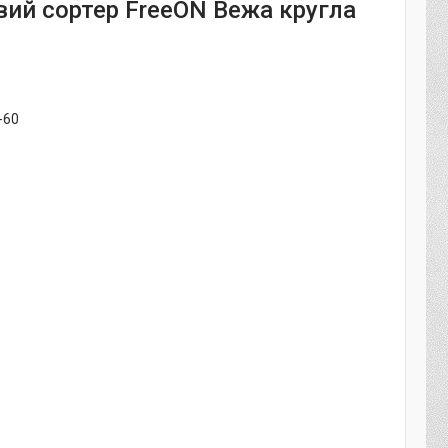
вий сортер FreeON Вежа кругла
-60