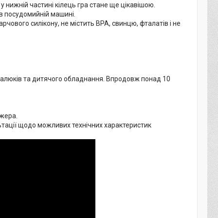
у нижній частині кілець гра стане ще цікавішою.
в посудомийній машині.
чового силікону, не містить BPA, свинцю, фталатів і не
малюків та дитячого обладнання. Впродовж понад 10
джера.
льтації щодо можливих технічних характеристик