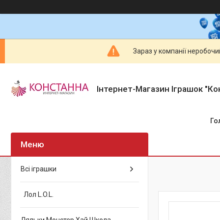
Зараз у компанії неробочи
Інтернет-Магазин Іграшок "Ко
Го
Всі іграшки
Лол L.O.L.