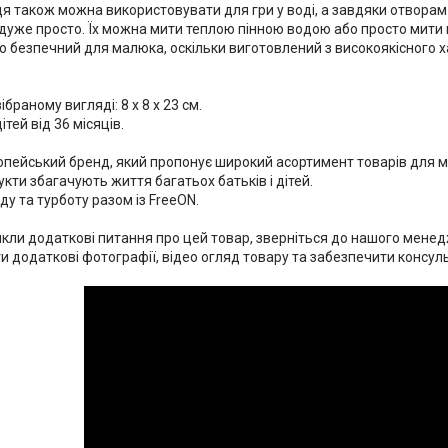
ця також можна використовувати для гри у воді, а завдяки отворам 
 дуже просто. Їх можна мити теплою пінною водою або просто мити 
 безпечний для малюка, оскільки виготовлений з високоякісного хар
ібраному вигляді: 8 х 8 х 23 см.
тей від 36 місяців.
ропейський бренд, який пропонує широкий асортимент товарів для 
укти збагачують життя багатьох батьків і дітей.
ду та турботу разом із FreeON.
икли додаткові питання про цей товар, зверніться до нашого мене
ти додаткові фотографії, відео огляд товару та забезпечити консу