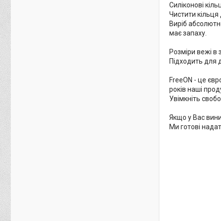
Силіконові кіль
Чистити кільця
Виріб абсолютно
має запаху.
Розміри вежі в з
Підходить для ді
FreeON - це єв
років наші прод
Увімкніть свобо
Якщо у Вас вин
Ми готові нада