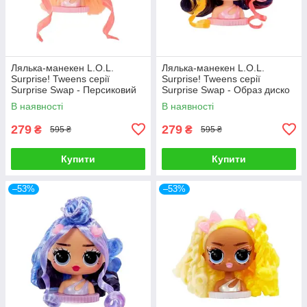
Лялька-манекен L.O.L.
Лялька-манекен L.O.L.
Surprise! Tweens серії
Surprise! Tweens серії
Surprise Swap - Персиковий
Surprise Swap - Образ диско
образ 593522-2
593522-3
В наявності
В наявності
279
279
₴
₴
595 ₴
595 ₴
Купити
Купити
–53%
–53%