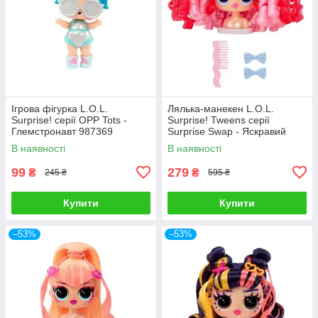
Ігрова фігурка L.O.L.
Лялька-манекен L.O.L.
Surprise! серії OPP Tots -
Surprise! Tweens серії
Глемстронавт 987369
Surprise Swap - Яскравий
образ 593522-1
В наявності
В наявності
99
279
₴
₴
245 ₴
595 ₴
Купити
Купити
–53%
–53%