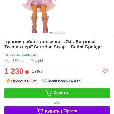
Ігровий набір з лялькою L.O.L. Surprise!
Tweens серії Surprise Swap – Бейлі Брейдс
Готово до відправки
Код: 6364ак
Роздріб
1 230
₴
1 895 ₴
Економія
665 ₴
Залишилось
14 днів
Купити
або
Купити з