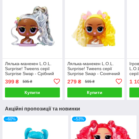
Лялька-манекен L.O.L.
Лялька-манекен L.O.L.
Ігро
Surprise! Tweens серії
Surprise! Tweens серії
L.O.
Surprise Swap - Срібний
Surprise Swap - Сонячний
сері
образ 593522-4
образ 593522-7
Крім
399
279
1 1
₴
₴
595 ₴
595 ₴
Купити
Купити
Акційні пропозиції та новинки
–60%
–53%