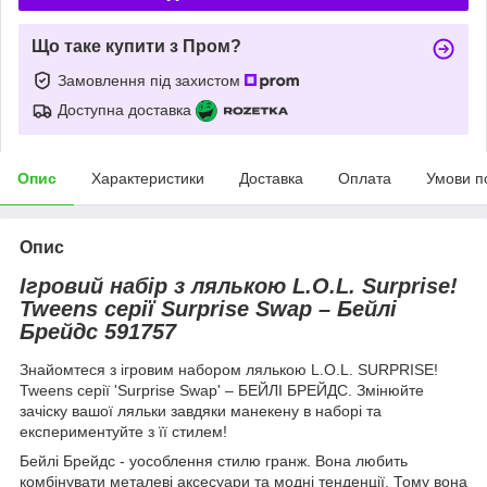
Що таке купити з Пром?
Замовлення під захистом
Доступна доставка
Опис
Характеристики
Доставка
Оплата
Умови п
Опис
Ігровий набір з лялькою L.O.L. Surprise!
Tweens серії Surprise Swap – Бейлі
Брейдс 591757
Знайомтеся з ігровим набором лялькою L.O.L. SURPRISE!
Tweens серії 'Surprise Swap' – БЕЙЛІ БРЕЙДС. Змінюйте
зачіску вашої ляльки завдяки манекену в наборі та
експериментуйте з її стилем!
Бейлі Брейдс - уособлення стилю гранж. Вона любить
комбінувати металеві аксесуари та модні тенденції. Тому вона