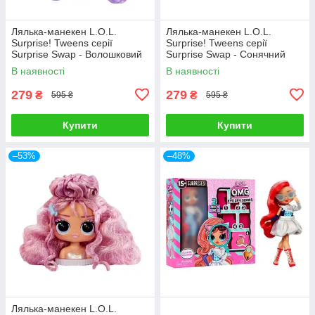
Лялька-манекен L.O.L.
Лялька-манекен L.O.L.
Surprise! Tweens серії
Surprise! Tweens серії
Surprise Swap - Волошковий
Surprise Swap - Сонячний
образ 593522-6
образ 593522-7
В наявності
В наявності
279
279
₴
₴
595 ₴
595 ₴
Купити
Купити
–53%
–48%
Лялька-манекен L.O.L.