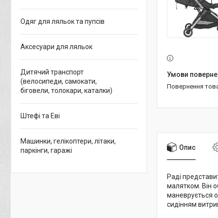
Одяг для ляльок та пупсів
Аксесуари для ляльок
Дитячий транспорт
(велосипеди, самокати,
повернення тов
біговели, толокари, каталки)
Штефі та Еві
Машинки, гелікоптери, літаки,
Опис
паркінги, гаражі
Раді представит
малятком. Він 
маневрується од
сидінням витрим