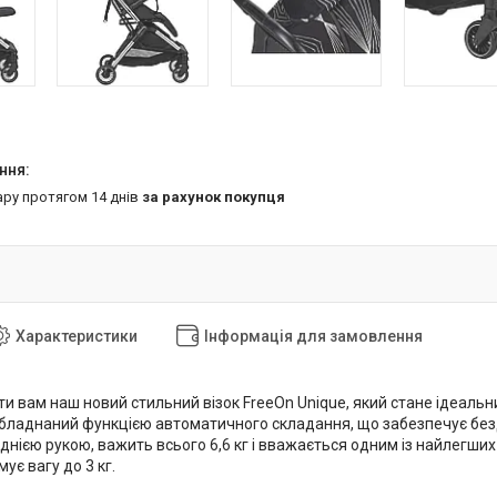
ару протягом 14 днів
за рахунок покупця
Характеристики
Інформація для замовлення
и вам наш новий стильний візок FreeOn Unique, який стане ідеальн
обладнаний функцією автоматичного складання, що забезпечує без
нією рукою, важить всього 6,6 кг і вважається одним із найлегших ві
ує вагу до 3 кг.