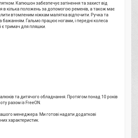
лятком. Капюшон забезпечує затінення та захист від
я в кілька положень за допомогою ременів, а також має
олити втомленим ніжкам малятка відпочити. Ручка та
а бажанням. Гальмо працює ногами, і передні колеса
і є тримач для пляшки.
алюків та дитячого обладнання. Протягом понад 10 років
оту разом із FreeON.
 нашого менеджера. Ми готові надати додаткові
чних характеристик.