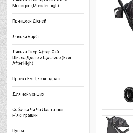
Ляльки Монстер Хай Школа
Монстрів (Monster high)
Принцеси Дісней
Ляльки Барбі
Ляльки Евер Афтер Хай
Школа Довго и Щасливо (Ever
After High)
Проект Ем Це в квадраті
Для найменших
Собачки Чи Чи Лав та інші
м'які іграшки
Пупси