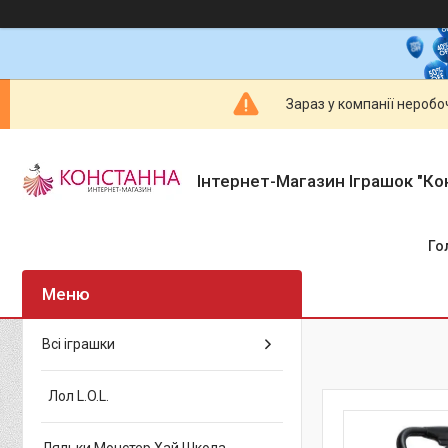
Зараз у компанії неробо
Інтернет-Магазин Іграшок "Ко
Го
Всі іграшки
Лол L.O.L.