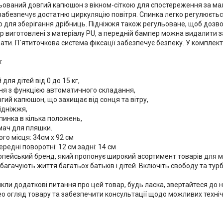
льований довгий капюшон з вікном-сіткою для спостереження за ма
 забезпечує достатню циркуляцію повітря. Спинка легко регулюєтьс
 для зберігання дрібниць. Підніжжя також регульоване, щоб дозв
р виготовлені з матеріалу PU, а передній бампер можна видалити з
ти. П`ятиточкова система фіксації забезпечує безпеку. У комплект
:
для дітей від 0 до 15 кг,
ння з функцією автоматичного складання,
гий капюшон, що захищає від сонця та вітру,
ідніжжя,
пинка в кілька положень,
мач для пляшки.
го місця: 34см х 92 см
ередні поворотні: 12 см задні: 14 см
ропейський бренд, який пропонує широкий асортимент товарів для м
багачують життя багатьох батьків і дітей. Включіть свободу та турб
икли додаткові питання про цей товар, будь ласка, звертайтеся до
део огляд товару та забезпечити консультації щодо можливих техні