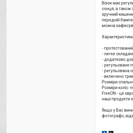
Візок має регу
сонця, а також
зручний кишеню
передній бампе
можна зафіксува
Характеристики
- протестований 
- легке склада
- додатково дов
- регульоване п
- регульована с
- включено три
Розміри спально
Розміри коліс: п
FreeON - це єв
наші продукти з
Якщо у Вас вин
фотографії, ві