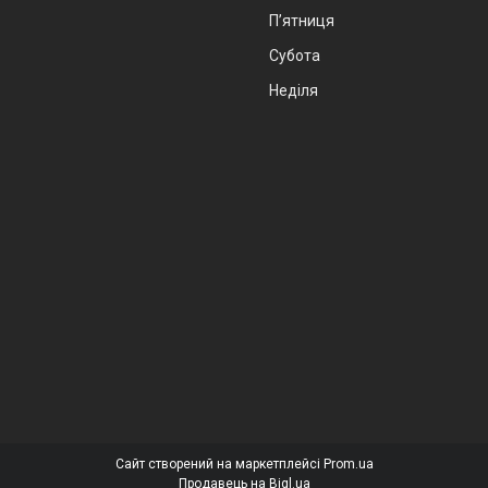
Пʼятниця
Субота
Неділя
Сайт створений на маркетплейсі
Prom.ua
Продавець на Bigl.ua