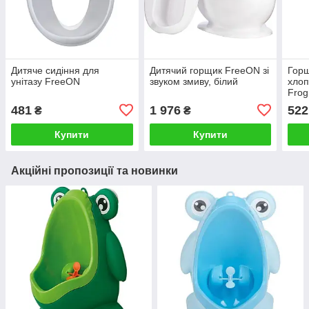
Дитяче сидіння для
Дитячий горщик FreeON зі
Горщ
унітазу FreeON
звуком змиву, білий
хлоп
Frog
481
1 976
522
₴
₴
Купити
Купити
Акційні пропозиції та новинки