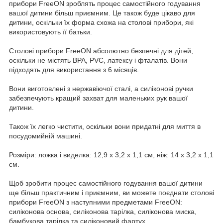
прибори FreeON зроблять процес самостійного годування
вашої дитини більш приємним. Це також буде цікаво для
дитини, оскільки їх форма схожа на столові прибори, які
використовують її батьки.
Столові прибори FreeON абсолютно безпечні для дітей,
оскільки не містять BPA, PVC, латексу і фталатів. Вони
підходять для використання з 6 місяців.
Вони виготовлені з нержавіючої сталі, а силіконові ручки
забезпечують кращий захват для маленьких рук вашої
дитини.
Також їх легко чистити, оскільки вони придатні для миття в
посудомийній машині.
Розміри: ложка і виделка: 12,9 х 3,2 х 1,1 см, ніж: 14 х 3,2 х 1,1
см.
Щоб зробити процес самостійного годування вашої дитини
ще більш практичним і приємним, ви можете поєднати столові
прибори FreeON з наступними предметами FreeON:
силіконова основа, силіконова тарілка, силіконова миска,
бамбукова тарілка та силіконовий фартух.