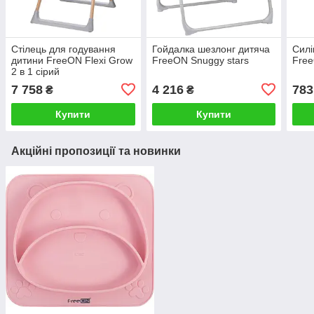
Стілець для годування
Гойдалка шезлонг дитяча
Силі
дитини FreeON Flexi Grow
FreeON Snuggy stars
Free
2 в 1 сірий
7 758
4 216
783
₴
₴
Купити
Купити
Акційні пропозиції та новинки