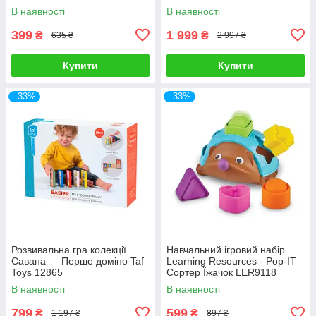
В наявності
В наявності
399
1 999
₴
₴
635 ₴
2 997 ₴
Купити
Купити
–33%
–33%
Розвивальна гра колекції
Навчальний ігровий набір
Савана — Перше доміно Taf
Learning Resources - Pop-IT
Toys 12865
Сортер Їжачок LER9118
В наявності
В наявності
799
599
₴
₴
1 197 ₴
897 ₴