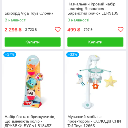
Навчальний ігровий набір
Learning Resources -
Бізіборд Viga Toys Слоник
Барвистий їжачок LER9105
В наявності
В наявності
2 298
499
₴
₴
3 723 ₴
797 ₴
Купити
Купити
–37%
–33%
Набір баттатобризкунчиків,
Музичний мобіль з
що змінюють колір -
проектором - СОЛОДКІ СНИ
ДРУЗЯКИ БУЛЬ LB1845Z
Taf Toys 12665