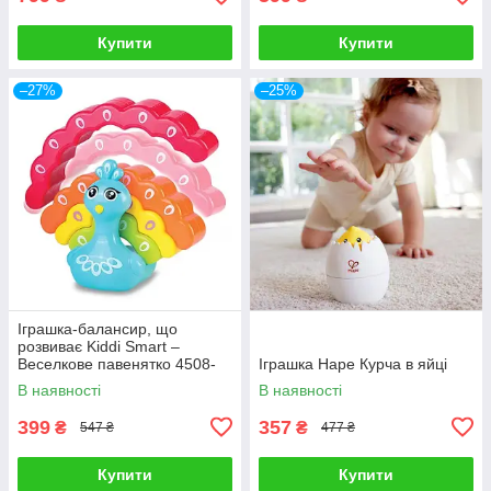
Купити
Купити
–27%
–25%
Іграшка-балансир, що
розвиває Kiddi Smart –
Веселкове павенятко 4508-
Іграшка Hape Курча в яйці
KS
В наявності
В наявності
399
357
₴
₴
547 ₴
477 ₴
Купити
Купити