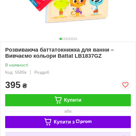
Розвиваюча баттатокнижка для ванни –
Вивчаємо кольори Battat LB1837GZ
В наявності
Код: 5585k
Роздріб
395
₴
Купити
або
Купити з