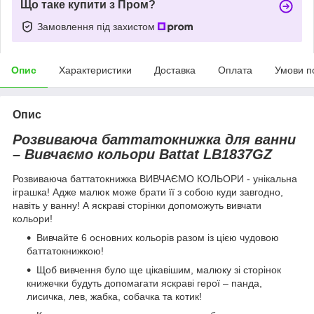
Що таке купити з Пром?
Замовлення під захистом
Опис
Характеристики
Доставка
Оплата
Умови п
Опис
Розвиваюча баттатокнижка для ванни
– Вивчаємо кольори Battat LB1837GZ
Розвиваюча баттатокнижка ВИВЧАЄМО КОЛЬОРИ - унікальна
іграшка! Адже малюк може брати її з собою куди завгодно,
навіть у ванну! А яскраві сторінки допоможуть вивчати
кольори!
Вивчайте 6 основних кольорів разом із цією чудовою
баттатокнижкою!
Щоб вивчення було ще цікавішим, малюку зі сторінок
книжечки будуть допомагати яскраві герої – панда,
лисичка, лев, жабка, собачка та котик!