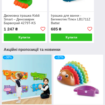
Двомовна іграшка Kiddi
Іграшка для ванни -
Smart – Динозаврик
Бегемотик Плюх LB1711Z
Барвограй 4279T-KS
Battat
1 247
685
₴
₴
Купити
Купити
Акційні пропозиції та новинки
–38%
–37%