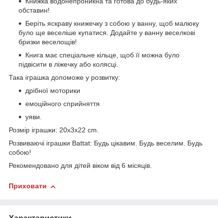
Книжка водонепроникна та готова до будь-яких
обставин!
Беріть яскраву книжечку з собою у ванну, щоб малюку
було ще веселіше купатися. Додайте у ванну веселкові
бризки веселощів!
Книга має спеціальне кільце, щоб її можна було
підвісити в ліжечку або колясці.
Така іграшка допоможе у розвитку:
дрібної моторики
емоційного сприйняття
уяви.
Розмір іграшки: 20х3х22 cm.
Розвиваючі іграшки Battat: Будь цікавим. Будь веселим. Будь
собою!
Рекомендовано для дітей віком від 6 місяців.
Приховати