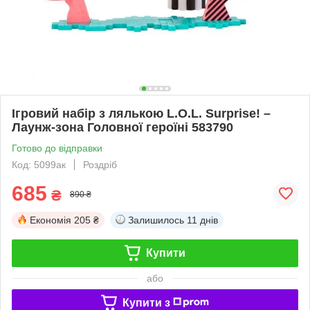
Ігровий набір з лялькою L.O.L. Surprise! –
Лаунж-зона Головної героїні 583790
Готово до відправки
Код: 5099ак
Роздріб
685
₴
890 ₴
Економія
205 ₴
Залишилось
11 днів
Купити
або
Купити з