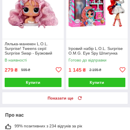
Лялька-манекен L.O.L.
Surprise! Tweens серії
Ігровий набір L.O.L. Surprise
Surprise Swap - Бузковий
O.M.G. Eye Spy Шпигунка
образ 593522-8
В наявності
Готово до відправки
279
1 145
₴
₴
595 ₴
2 195 ₴
Купити
Купити
Показати ще
Про нас
99% позитивних з 234 відгуків за рік