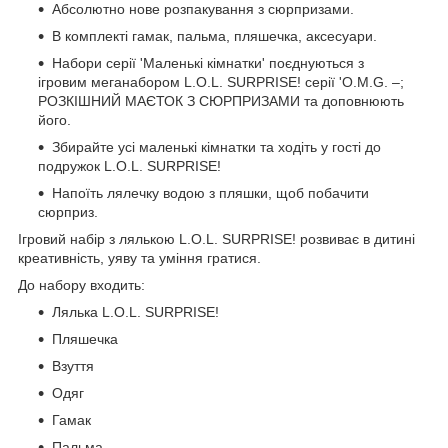
Абсолютно нове розпакування з сюрпризами.
В комплекті гамак, пальма, пляшечка, аксесуари.
Набори серії 'Маленькі кімнатки' поєднуються з
ігровим меганабором L.O.L. SURPRISE! серії 'O.M.G. –;
РОЗКІШНИЙ МАЄТОК З СЮРПРИЗАМИ та доповнюють
його.
Збирайте усі маленькі кімнатки та ходіть у гості до
подружок L.O.L. SURPRISE!
Напоїть лялечку водою з пляшки, щоб побачити
сюрприз.
Ігровий набір з лялькою L.O.L. SURPRISE! розвиває в дитині
креативність, уяву та уміння гратися.
До набору входить:
Лялька L.O.L. SURPRISE!
Пляшечка
Взуття
Одяг
Гамак
Пальма