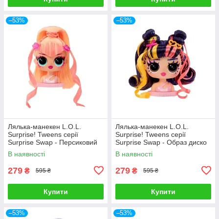
–53%
–53%
Лялька-манекен L.O.L.
Лялька-манекен L.O.L.
Surprise! Tweens серії
Surprise! Tweens серії
Surprise Swap - Персиковий
Surprise Swap - Образ диско
образ 593522-2
593522-3
В наявності
В наявності
279
279
₴
₴
595 ₴
595 ₴
Купити
Купити
–53%
–53%