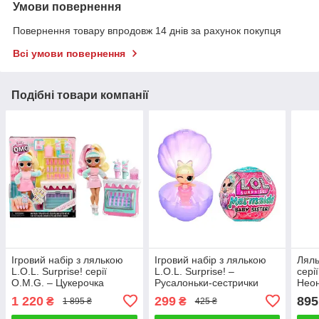
Умови повернення
Повернення товару впродовж 14 днів за рахунок покупця
Всі умови повернення
Подібні товари компанії
Ігровий набір з лялькою
Ігровий набір з лялькою
Ляль
L.O.L. Surprise! серії
L.O.L. Surprise! –
сері
O.M.G. – Цукерочка
Русалоньки-сестрички
Нео
515760
1 220
299
895
₴
₴
1 895 ₴
425 ₴