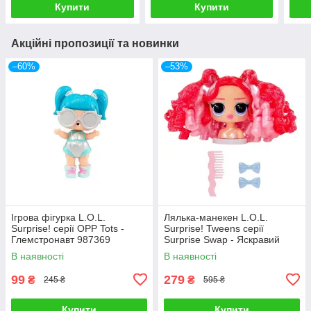
Купити
Купити
Акційні пропозиції та новинки
–60%
–53%
Ігрова фігурка L.O.L.
Лялька-манекен L.O.L.
Surprise! серії OPP Tots -
Surprise! Tweens серії
Глемстронавт 987369
Surprise Swap - Яскравий
образ 593522-1
В наявності
В наявності
99
279
₴
₴
245 ₴
595 ₴
Купити
Купити