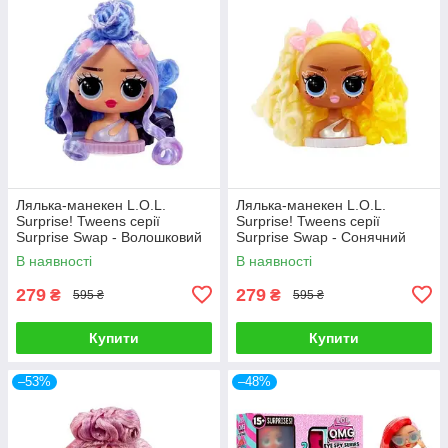
Лялька-манекен L.O.L.
Лялька-манекен L.O.L.
Surprise! Tweens серії
Surprise! Tweens серії
Surprise Swap - Волошковий
Surprise Swap - Сонячний
образ 593522-6
образ 593522-7
В наявності
В наявності
279
279
₴
₴
595 ₴
595 ₴
Купити
Купити
–53%
–48%