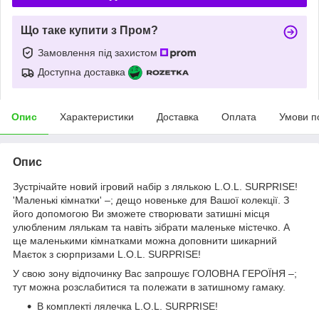
Що таке купити з Пром?
Замовлення під захистом
Доступна доставка
Опис
Характеристики
Доставка
Оплата
Умови п
Опис
Зустрічайте новий ігровий набір з лялькою L.O.L. SURPRISE!
'Маленькі кімнатки' –; дещо новеньке для Вашої колекції. З
його допомогою Ви зможете створювати затишні місця
улюбленим лялькам та навіть зібрати маленьке містечко. А
ще маленькими кімнатками можна доповнити шикарний
Маєток з сюрпризами L.O.L. SURPRISE!
У свою зону відпочинку Вас запрошує ГОЛОВНА ГЕРОЇНЯ –;
тут можна розслабитися та полежати в затишному гамаку.
В комплекті лялечка L.O.L. SURPRISE!