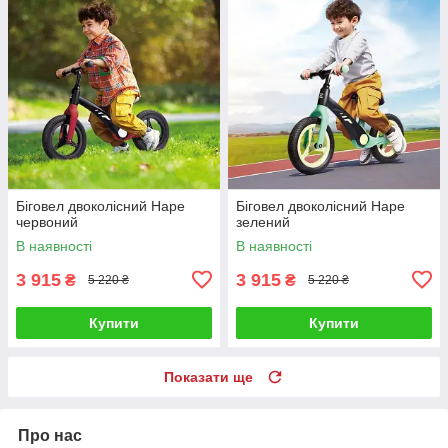
Біговел двоколісний Hape
Біговел двоколісний Hape
червоний
зелений
В наявності
В наявності
3 915
3 915
₴
₴
5 220 ₴
5 220 ₴
Купити
Купити
Показати ще
Про нас