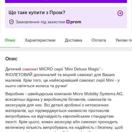
Що таке купити з Пром?
Замовлення під захистом
Опис
Характеристики
Доставка
Оплата
Умови п
Опис
Дитячий
самокат
MICRO серії 'Mini Deluxe Magic' -
ФІОЛЕТОВИЙ досконалий та міцний самокат для Ваших
малюків. Крім того, це найяскравіший самокат серії Mini - у
нього світяться колеса та ручки!
Виробник - швейцарська компанія Micro Mobility Systems AG,
всесвітньо відома у виробництві біговелів, самокатів та
аксесуарів для них. Всі деталі зроблені з нетоксичних
матеріалів, що підтверджується наявністю протоколів
випробувань на відповідність європейським стандартам
якості. Крім цього, кожен аксесуар або самокат проходить
величезну кількість випробувань на надійність і безпеку, щоб