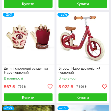
Купити
Купити
–25%
–25%
Дитячі спортивні рукавички
Біговел Hape двоколісний
Hape червоний
червоний
В наявності
В наявності
567
5 922
₴
₴
756 ₴
7 896 ₴
Купити
Купити
–25%
–25%