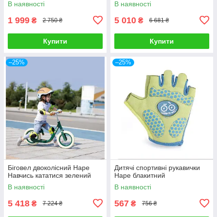
В наявності
В наявності
1 999
5 010
₴
₴
2 750 ₴
6 681 ₴
Купити
Купити
–25%
–25%
Біговел двоколісний Hape
Дитячі спортивні рукавички
Навчись кататися зелений
Hape блакитний
В наявності
В наявності
5 418
567
₴
₴
7 224 ₴
756 ₴