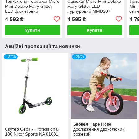
Триколісний самокат Micro
Самокат Micro Mini Deluxe
Трик
Mini Deluxe Fairy Glitter
Fairy Glitter LED
Mini
LED фіолетовий
пурпуровий MMD207
світ
(MMD207)
4 593
4 595
4 7
₴
₴
Купити
Купити
Акційні пропозиції та новинки
–27%
–25%
Біговел Hape Нове
Скутер Серії - Professional
дослідження двоколісний
180 Nixor Sports NA 01081
рожевий