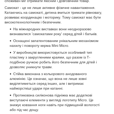
споживач міг отримати якісний і довговічний товар.
Самокат - це не лише активне фізичне навантаження.
Катаючись на самокаті, дитина вчиться тримати рівновагу,
розвиває координацію і моторику. Тому самокат має бути
високотехнологічним і безпечним.
На міжнародних виставках вони неодноразово
визнавалися 'самокатами року' серед дітей і батьків.
Оснащені запатентованим унікальним механізмом
нахилу і повороту керма Mini Micro.
У виробництві використовується особливий тип
пластику з закругленими краями, що разом із Т-
подібною ручкою робить його безпечним для дітей і
дозволяє уникнути травм.
Стійка виконана з кольорового анодованого
алюмінію. Це означає, що вона не лише зовні
виділятиметься серед інших, але і витримає
найжорсткіші удари при катанні.
Протиковзна силіконова підніжка має додаткові
виступаючі елементи у вигляді логотипу Micro. Це
знижує ковзання ноги навіть при підвищеній вологості
або під час дощу.