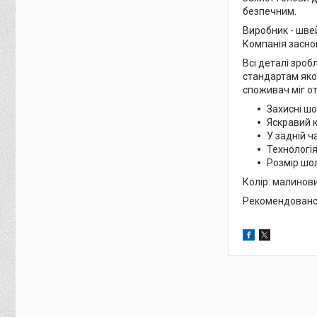
безпечним.
Виробник - швей
Компанія заснов
Всі деталі зроб
стандартам якос
споживач міг от
Захисні шо
Яскравий 
У задній 
Технологія
Розмір шол
Колір: малинови
Рекомендовано д