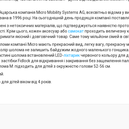
царська компанія Micro Mobility Systems AG, всесвітньо відома у вир
ана в 1996 році. На сьогоднішній день продукція компанії поставляє
лені з нетоксичних матеріалів, що підтверджується наявністю прот
ті. Крім цього, кожен аксесуар або
самокат
проходить величезну кі
римати якісний і довговічний товар. Саме тому мільйони сімей в сві
ломи компанії Micro мають прекрасний вид, легку вагу, прекрасну м
колір шолома не залишить байдужим жодного маленького гонщика
частині шолома встановлений LED-
ліхтарик
червоного кольору для д
 застібки Fidlock для відкривання і закривання без защемлення пал
ома M: підходить для дітей з окружністю голови 52-56 см.
й.
ля дітей віком від 4 років.