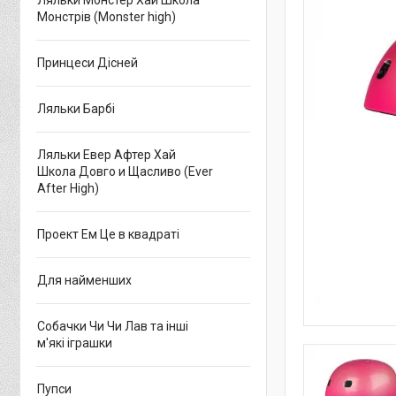
Ляльки Монстер Хай Школа
Монстрів (Monster high)
Принцеси Дісней
Ляльки Барбі
Ляльки Евер Афтер Хай
Школа Довго и Щасливо (Ever
After High)
Проект Ем Це в квадраті
Для найменших
Собачки Чи Чи Лав та інші
м'які іграшки
Пупси