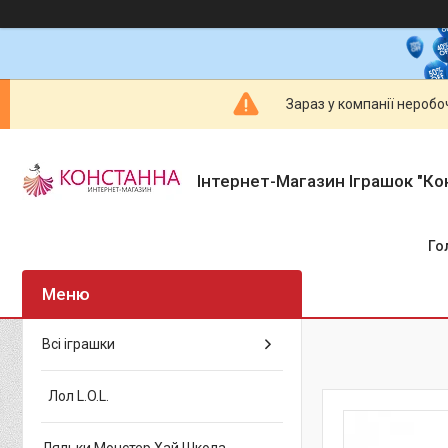
Зараз у компанії неробо
Інтернет-Магазин Іграшок "Ко
Го
Всі іграшки
Лол L.O.L.