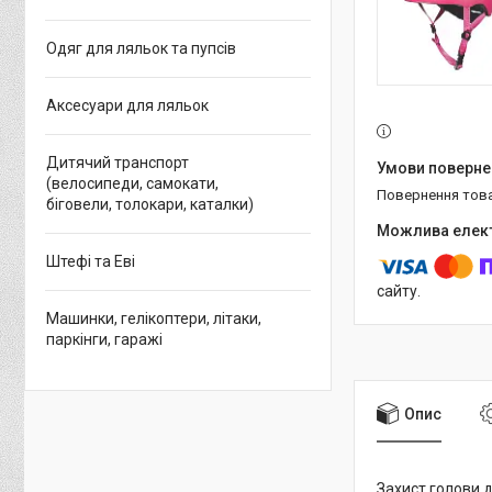
Одяг для ляльок та пупсів
Аксесуари для ляльок
Дитячий транспорт
(велосипеди, самокати,
повернення тов
біговели, толокари, каталки)
Штефі та Еві
сайту.
Машинки, гелікоптери, літаки,
паркінги, гаражі
Опис
Захист голови д