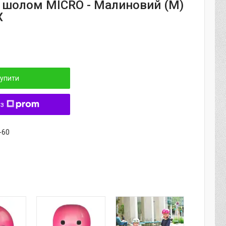
 шолом MICRO - Малиновий (M)
X
упити
 з
-60