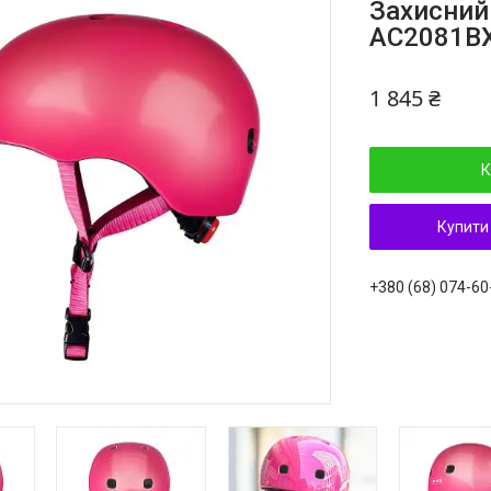
Захисний
AC2081B
1 845 ₴
К
Купити
+380 (68) 074-60