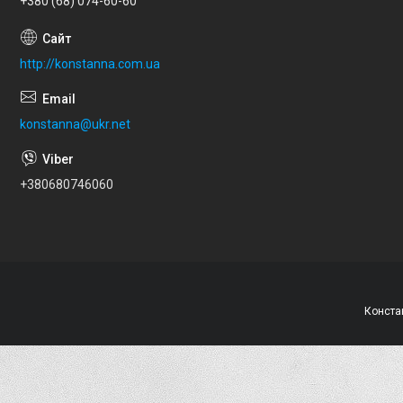
+380 (68) 074-60-60
http://konstanna.com.ua
konstanna@ukr.net
+380680746060