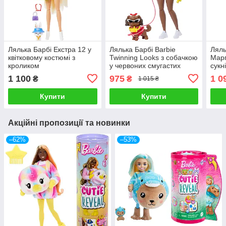
Лялька Барбі Екстра 12 у
Лялька Барбі Barbie
Ляль
квітковому костюмі з
Twinning Looks з собачкою
Марг
кроликом
у червоних смугастих
сукн
образах та аксесуарами
1 100
975
1 0
₴
₴
1 015 ₴
Купити
Купити
Акційні пропозиції та новинки
–62%
–53%