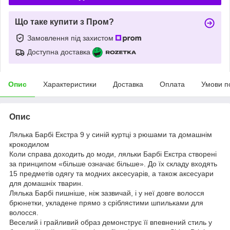
Що таке купити з Пром?
Замовлення під захистом
Доступна доставка
Опис
Характеристики
Доставка
Оплата
Умови п
Опис
Лялька Барбі Екстра 9 у синій куртці з рюшами та домашнім
крокодилом
Коли справа доходить до моди, ляльки Барбі Екстра створені
за принципом «більше означає більше». До їх складу входять
15 предметів одягу та модних аксесуарів, а також аксесуари
для домашніх тварин.
Лялька Барбі пишніше, ніж зазвичай, і у неї довге волосся
брюнетки, укладене прямо з сріблястими шпильками для
волосся.
Веселий і грайливий образ демонструє її впевнений стиль у