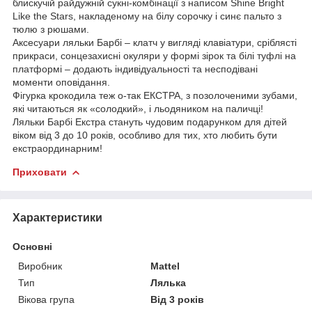
блискучій райдужній сукні-комбінації з написом Shine Bright
Like the Stars, накладеному на білу сорочку і синє пальто з
тюлю з рюшами.
Аксесуари ляльки Барбі – клатч у вигляді клавіатури, сріблясті
прикраси, сонцезахисні окуляри у формі зірок та білі туфлі на
платформі – додають індивідуальності та несподівані
моменти оповідання.
Фігурка крокодила теж о-так ЕКСТРА, з позолоченими зубами,
які читаються як «солодкий», і льодяником на паличці!
Ляльки Барбі Екстра стануть чудовим подарунком для дітей
віком від 3 до 10 років, особливо для тих, хто любить бути
екстраординарним!
Приховати
Характеристики
Основні
Виробник
Mattel
Тип
Лялька
Вікова група
Від 3 років