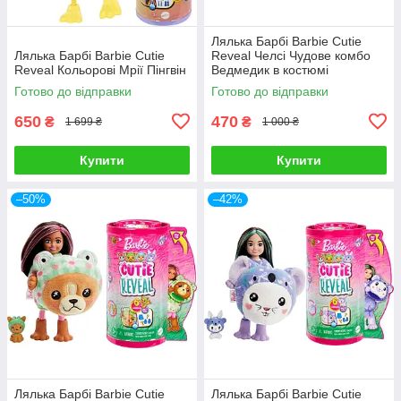
Лялька Барбі Barbie Cutie
Лялька Барбі Barbie Cutie
Reveal Челсі Чудове комбо
Reveal Кольорові Мрії Пінгвін
Ведмедик в костюмі
Дельфіну
Готово до відправки
Готово до відправки
650
470
₴
₴
1 699 ₴
1 000 ₴
Купити
Купити
–50%
–42%
Лялька Барбі Barbie Cutie
Лялька Барбі Barbie Cutie