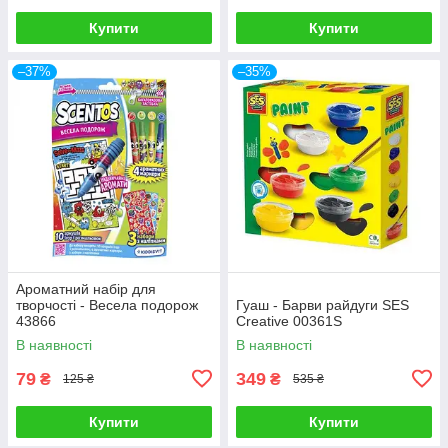
Купити
Купити
–37%
–35%
Ароматний набір для
творчості - Весела подорож
Гуаш - Барви райдуги SES
43866
Creative 00361S
В наявності
В наявності
79
349
₴
₴
125 ₴
535 ₴
Купити
Купити