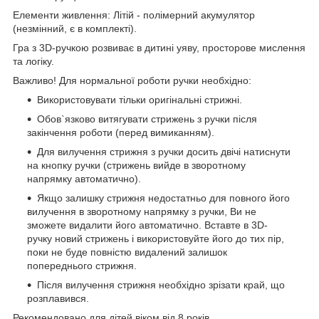
Елементи живлення: Літій - полімерний акумулятор
(незмінний, є в комплекті).
Гра з 3D-ручкою розвиває в дитині уяву, просторове мислення
та логіку.
Важливо! Для нормальної роботи ручки необхідно:
Використовувати тільки оригінальні стрижні.
Обов`язково витягувати стрижень з ручки після
закінчення роботи (перед вимиканням).
Для вилучення стрижня з ручки досить двічі натиснути
на кнопку ручки (стрижень вийде в зворотному
напрямку автоматично).
Якщо залишку стрижня недостатньо для повного його
вилучення в зворотному напрямку з ручки, Ви не
зможете видалити його автоматично. Вставте в 3D-
ручку новий стрижень і використовуйте його до тих пір,
поки не буде повністю видалений залишок
попереднього стрижня.
Після вилучення стрижня необхідно зрізати край, що
розплавився.
Рекомендовано для дітей віком від 8 років.