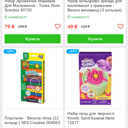
Набір Ароматних Маркерів
Набір кольорової крейди для
Для Малювання - Тонка Лінія
малювання з тримачем -
Scentos 40720
Веселі вихованці (3 кольори)
Scentos 13698
В наявності
В наявності
79
49
₴
₴
195 ₴
120 ₴
Купити
Купити
–58%
–44%
Набір піску для творчості
Пластилін - Весела ліпка (12
Kinetic Sand Казкові Квіти
кольор.) SES Creative 00406S
71677