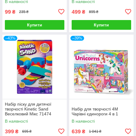
В наявності
В наявності
99
499
₴
₴
235 ₴
895 ₴
Купити
Купити
–43%
–39%
Набір піску для дитячої
творчості Kinetic Sand
Набір для творчості 4M
Веселковий Мікс 71474
Чарівні єдинороги 4 в 1
В наявності
В наявності
399
639
₴
₴
695 ₴
1 041 ₴