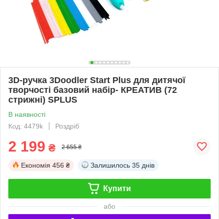
3D-ручка 3Doodler Start Plus для дитячої
творчості базовий набір- КРЕАТИВ (72
стрижні) SPLUS
В наявності
Код: 4479k
Роздріб
2 199
₴
2 655 ₴
Економія
456 ₴
Залишилось
35 днів
Купити
або