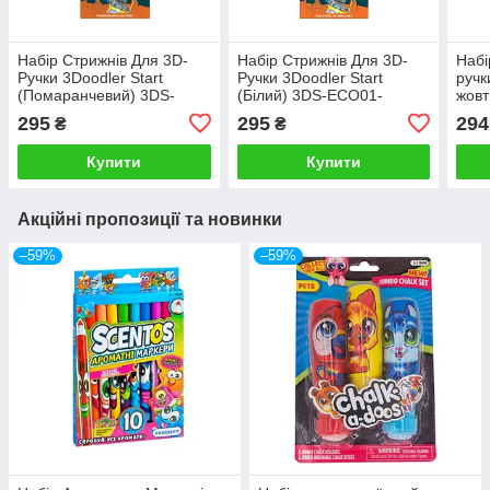
Набір Стрижнів Для 3D-
Набір Стрижнів Для 3D-
Набі
Ручки 3Doodler Start
Ручки 3Doodler Start
ручк
(Помаранчевий) 3DS-
(Білий) 3DS-ECO01-
жовт
ECO06-ORANGE-24
WHITE-24
ECO
295
295
294
₴
₴
Купити
Купити
Акційні пропозиції та новинки
–59%
–59%