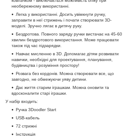
ковпачком - виключається можливість опіку при
необережному використанні.
Легка у використанні. Досить увімкнути ручку,
заправити в неї стрижень і почати створювати 3D-
моделі. Зручно лягає в дитячу руку.
Бездротова. Повного заряду ручки вистачає на 45-60
хвилин бездротового використання. Може працювати
також під час підзарядки.
Навчає мисленню в 3D. Допомагає дітям розвивати
навички, необхідні для проектування, планування,
будівництва і розуміння простору!
Розвага без кордонів. Можна створювати все, що
завгодно, не обмежуючи уяву дитини.
Дає життя старим іграшкам. Можна оновити та
вдосконалити старі іграшки.
У набір входить:
Ручка 3Doodler Start
USB-кабель
72 стрижні
Інструкція