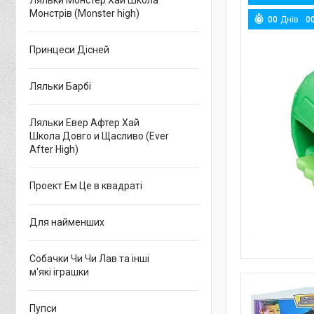
Ляльки Монстер Хай Школа
Монстрів (Monster high)
0
0
Днів
0
Принцеси Дісней
Ляльки Барбі
Ляльки Евер Афтер Хай
Школа Довго и Щасливо (Ever
After High)
Проект Ем Це в квадраті
Для найменших
Собачки Чи Чи Лав та інші
м'які іграшки
Пупси