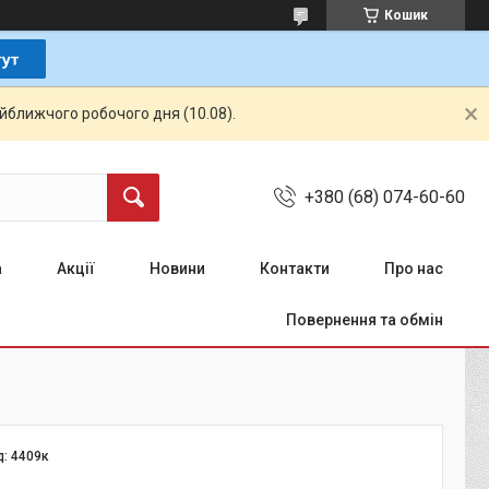
Кошик
айближчого робочого дня (10.08).
+380 (68) 074-60-60
а
Акції
Новини
Контакти
Про нас
Повернення та обмін
д:
4409к