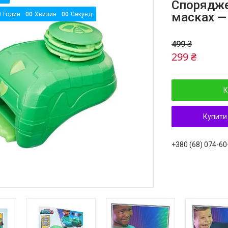
Спорядже
масках —
0
Годин
0
0
Хвилин
0
0
Секунд
499 ₴
299 ₴
К
Купити
+380 (68) 074-60