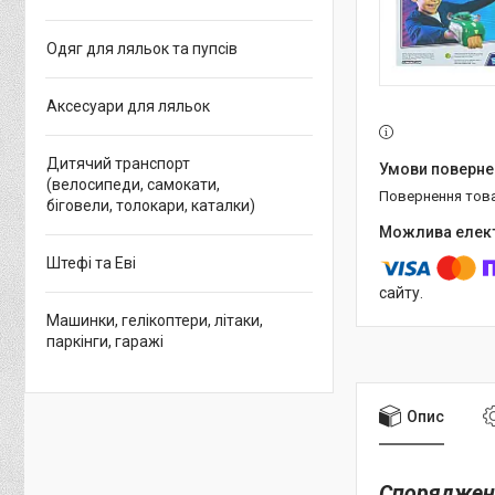
Одяг для ляльок та пупсів
Аксесуари для ляльок
Дитячий транспорт
(велосипеди, самокати,
повернення тов
біговели, толокари, каталки)
Штефі та Еві
сайту.
Машинки, гелікоптери, літаки,
паркінги, гаражі
Опис
Спорядженн