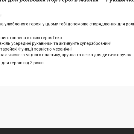
!
а улюбленого героя, у цьому тобі допоможе спорядження для рол
виготовлена в стилі героя Геко.
ажіль усередині рукавички та активуйте суперзброєний!
арейок! Функції повністю механічні!
а з якісного міцного пластику, зручна та легка для дитячих ручок
ля героїв від 3 років