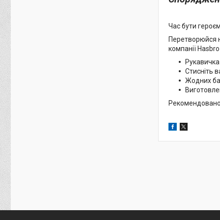
Час бути героєм
Перетворюйся н
компанії Hasbro
Рукавичка 
Стисніть в
Жодних бат
Виготовлен
Рекомендовано д