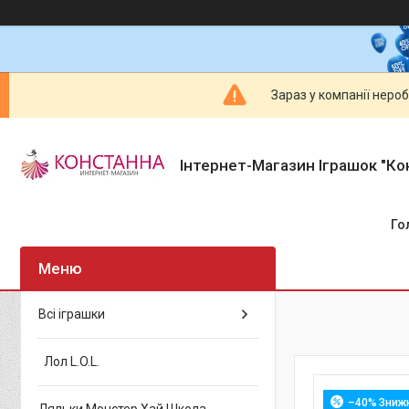
Зараз у компанії неро
Інтернет-Магазин Іграшок "Ко
Го
Всі іграшки
Лол L.O.L.
–40%