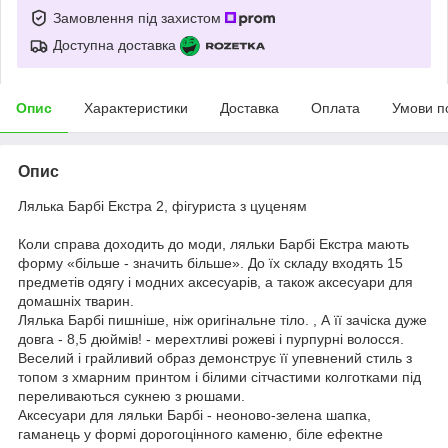
Замовлення під захистом
Доступна доставка
Опис
Характеристики
Доставка
Оплата
Умови п
Опис
Лялька Барбі Екстра 2, фігуриста з цуценям
Коли справа доходить до моди, ляльки Барбі Екстра мають
форму «більше - значить більше». До їх складу входять 15
предметів одягу і модних аксесуарів, а також аксесуари для
домашніх тварин.
Лялька Барбі пишніше, ніж оригінальне тіло. , А її зачіска дуже
довга - 8,5 дюймів! - мерехтливі рожеві і пурпурні волосся.
Веселий і грайливий образ демонструє її упевнений стиль з
топом з хмарним принтом і білими сітчастими колготками під
переливаються сукнею з рюшами.
Аксесуари для ляльки Барбі - неоново-зелена шапка,
гаманець у формі дорогоцінного каменю, біле ефектне