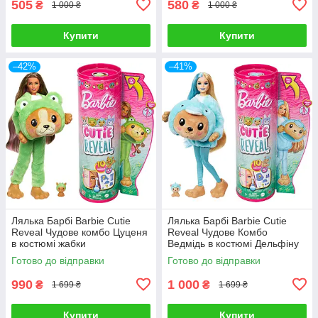
505
580
₴
₴
1 000 ₴
1 000 ₴
Купити
Купити
–42%
–41%
Лялька Барбі Barbie Cutie
Лялька Барбі Barbie Cutie
Reveal Чудове комбо Цуценя
Reveal Чудове Комбо
в костюмі жабки
Ведмідь в костюмі Дельфіну
Готово до відправки
Готово до відправки
990
1 000
₴
₴
1 699 ₴
1 699 ₴
Купити
Купити