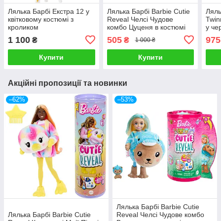
Лялька Барбі Екстра 12 у
Лялька Барбі Barbie Cutie
Ляль
квітковому костюмі з
Reveal Челсі Чудове
Twin
кроликом
комбо Цуценя в костюмі
у че
жабки
обра
1 100
505
975
₴
₴
1 000 ₴
Купити
Купити
Акційні пропозиції та новинки
–62%
–53%
Лялька Барбі Barbie Cutie
Лялька Барбі Barbie Cutie
Reveal Челсі Чудове комбо