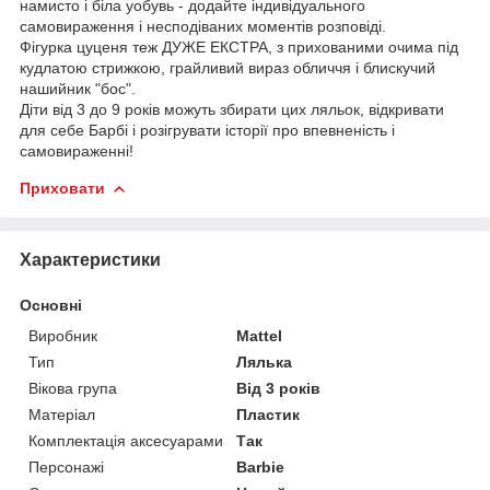
намисто і біла уобувь - додайте індивідуального
самовираження і несподіваних моментів розповіді.
Фігурка цуценя теж ДУЖЕ ЕКСТРА, з прихованими очима під
кудлатою стрижкою, грайливий вираз обличчя і блискучий
нашийник "бос".
Діти від 3 до 9 років можуть збирати цих ляльок, відкривати
для себе Барбі і розігрувати історії про впевненість і
самовираженні!
Приховати
Характеристики
Основні
Виробник
Mattel
Тип
Лялька
Вікова група
Від 3 років
Матеріал
Пластик
Комплектація аксесуарами
Так
Персонажі
Barbie