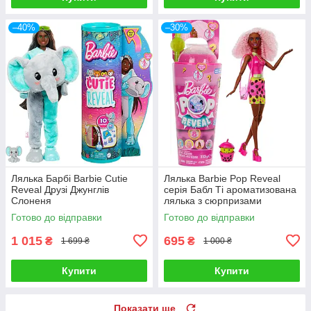
–40%
–30%
Лялька Барбі Barbie Cutie
Лялька Barbie Pop Reveal
Reveal Друзі Джунглів
серія Бабл Ті ароматизована
Слоненя
лялька з сюрпризами
Готово до відправки
Готово до відправки
1 015
695
₴
₴
1 699 ₴
1 000 ₴
Купити
Купити
Показати ще