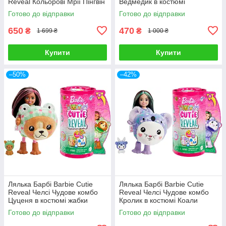
Reveal Кольорові Мрії Пінгвін
Ведмедик в костюмі
Дельфіну
Готово до відправки
Готово до відправки
650
470
₴
₴
1 699 ₴
1 000 ₴
Купити
Купити
–50%
–42%
Лялька Барбі Barbie Cutie
Лялька Барбі Barbie Cutie
Reveal Челсі Чудове комбо
Reveal Челсі Чудове комбо
Цуценя в костюмі жабки
Кролик в костюмі Коали
Готово до відправки
Готово до відправки