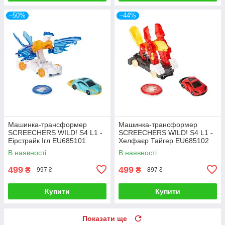
–50%
–44%
Машинка-трансформер
Машинка-трансформер
SCREECHERS WILD! S4 L1 -
SCREECHERS WILD! S4 L1 -
Еірстрайк Ігл EU685101
Хелфаєр Тайгер EU685102
В наявності
В наявності
499
499
₴
₴
997 ₴
897 ₴
Купити
Купити
Показати ще