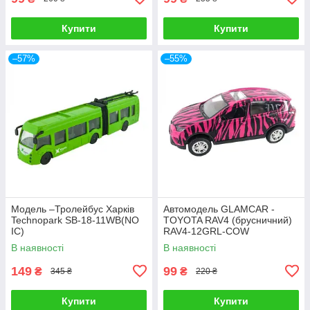
Купити
Купити
–57%
–55%
Модель –Тролейбус Харків
Автомодель GLAMCAR -
Technopark SB-18-11WB(NO
TOYOTA RAV4 (брусничний)
IC)
RAV4-12GRL-COW
В наявності
В наявності
149
99
₴
₴
345 ₴
220 ₴
Купити
Купити