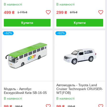
В наявності
В наявності
499
299
₴
₴
1 775 ₴
875 ₴
Купити
Купити
–62%
–61%
Автомодель - Toyota Land
Модель - Автобус
Cruiser Technopark CRUISER-
Екскурсійний Київ SB-16-05
WT(FOB)
В наявності
В наявності
99
99
₴
₴
260 ₴
255 ₴