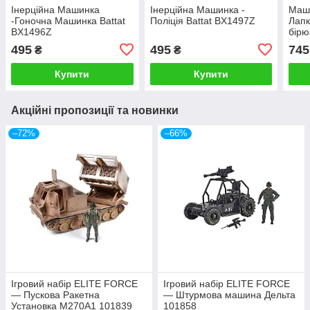
Інерційна Машинка
Інерційна Машинка -
Маши
-Гоночна Машинка Battat
Поліція Battat BX1497Z
Лапк
BX1496Z
бірю
495
495
745
₴
₴
Купити
Купити
Акційні пропозиції та новинки
–72%
–66%
Ігровий набір ELITE FORCE
Ігровий набір ELITE FORCE
— Пускова Ракетна
— Штурмова машина Дельта
Установка M270A1 101839
101858