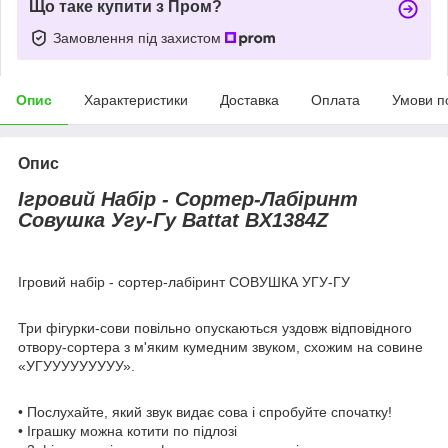
Що таке купити з Пром?
Замовлення під захистом
Опис
Характеристики
Доставка
Оплата
Умови п
Опис
Ігровий Набір - Сортер-Лабіринт
Совушка Угу-Гу Battat BX1384Z
Ігровий набір - сортер-лабіринт СОВУШКА УГУ-ГУ
Три фігурки-сови повільно опускаються уздовж відповідного
отвору-сортера з м'яким кумедним звуком, схожим на совине
«УГУУУУУУУУУ».
• Послухайте, який звук видає сова і спробуйте спочатку!
• Іграшку можна котити по підлозі