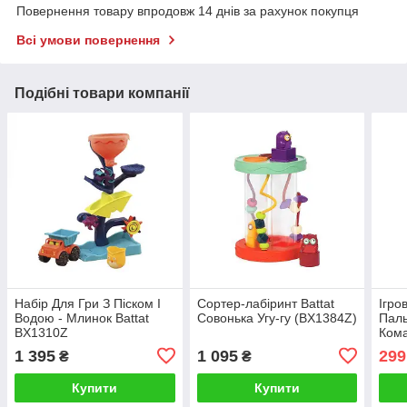
Повернення товару впродовж 14 днів за рахунок покупця
Всі умови повернення
Подібні товари компанії
Набір Для Гри З Піском І
Сортер-лабіринт Battat
Ігро
Водою - Млинок Battat
Совонька Угу-гу (BX1384Z)
Паль
BX1310Z
Кома
LB1
1 395
1 095
299
₴
₴
Купити
Купити