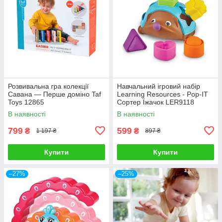
Розвивальна гра колекції
Навчальний ігровий набір
Савана — Перше доміно Taf
Learning Resources - Pop-IT
Toys 12865
Сортер Їжачок LER9118
В наявності
В наявності
799
599
₴
₴
1 197 ₴
897 ₴
Купити
Купити
–27%
–25%