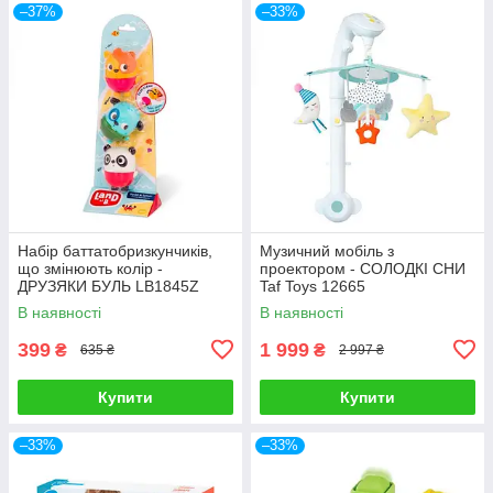
–37%
–33%
Набір баттатобризкунчиків,
Музичний мобіль з
що змінюють колір -
проектором - СОЛОДКІ СНИ
ДРУЗЯКИ БУЛЬ LB1845Z
Taf Toys 12665
В наявності
В наявності
399
1 999
₴
₴
635 ₴
2 997 ₴
Купити
Купити
–33%
–33%