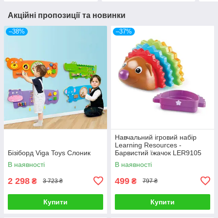
Акційні пропозиції та новинки
–38%
–37%
Навчальний ігровий набір
Learning Resources -
Бізіборд Viga Toys Слоник
Барвистий їжачок LER9105
В наявності
В наявності
2 298
499
₴
₴
3 723 ₴
797 ₴
Купити
Купити