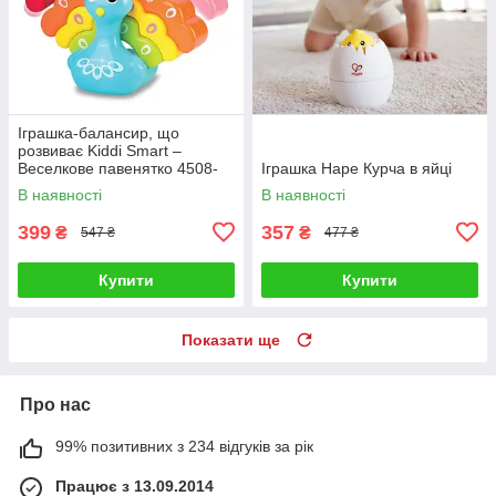
Іграшка-балансир, що
розвиває Kiddi Smart –
Веселкове павенятко 4508-
Іграшка Hape Курча в яйці
KS
В наявності
В наявності
399
357
₴
₴
547 ₴
477 ₴
Купити
Купити
Показати ще
Про нас
99% позитивних з 234 відгуків за рік
Працює з 13.09.2014