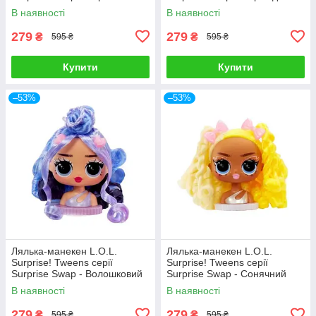
образ 593522-2
593522-3
В наявності
В наявності
279
279
₴
₴
595 ₴
595 ₴
Купити
Купити
–53%
–53%
Лялька-манекен L.O.L.
Лялька-манекен L.O.L.
Surprise! Tweens серії
Surprise! Tweens серії
Surprise Swap - Волошковий
Surprise Swap - Сонячний
образ 593522-6
образ 593522-7
В наявності
В наявності
279
279
₴
₴
595 ₴
595 ₴