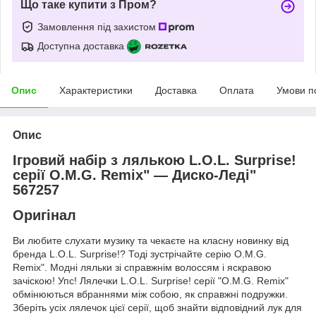
Що таке купити з Пром?
Замовлення під захистом
Доступна доставка
Опис
Характеристики
Доставка
Оплата
Умови п
Опис
Ігровий набір з лялькою L.O.L. Surprise!
серії O.M.G. Remix" — Диско-Леді"
567257
Оригінал
Ви любите слухати музику та чекаєте на класну новинку від
бренда L.O.L. Surprise!? Тоді зустрічайте серію O.M.G.
Remix". Модні ляльки зі справжнім волоссям і яскравою
зачіскою! Упс! Лялечки L.O.L. Surprise! серії "O.M.G. Remix"
обмінюються вбраннями між собою, як справжні подружки.
Зберіть усіх лялечок цієї серії, щоб знайти відповідний лук для