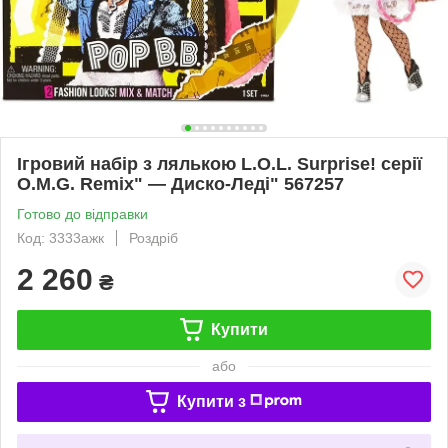
Ігровий набір з лялькою L.O.L. Surprise! серії
O.M.G. Remix" — Диско-Леді" 567257
Готово до відправки
Код: 3333ажк
Роздріб
2 260
₴
Купити
або
Купити з