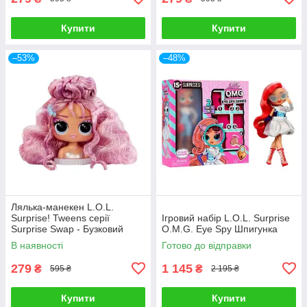
Купити
Купити
–53%
–48%
Лялька-манекен L.O.L.
Surprise! Tweens серії
Ігровий набір L.O.L. Surprise
Surprise Swap - Бузковий
O.M.G. Eye Spy Шпигунка
образ 593522-8
В наявності
Готово до відправки
279
1 145
₴
₴
595 ₴
2 195 ₴
Купити
Купити