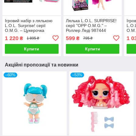
Ігровий набір з лялькою
Лялька L.O.L. SURPRISE!
Ігро
L.O.L. Surprise! серії
серії "OPP O.M.G." –
L.O.L
O.M.G. – Цукерочка
Роллер Леді 987444
O.M.
1 220
599
1 0
₴
₴
1 895 ₴
795 ₴
Купити
Купити
Акційні пропозиції та новинки
–60%
–53%