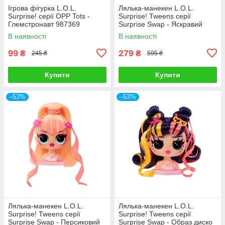
Ігрова фігурка L.O.L.
Лялька-манекен L.O.L.
Surprise! серії OPP Tots -
Surprise! Tweens серії
Глемстронавт 987369
Surprise Swap - Яскравий
образ 593522-1
В наявності
В наявності
99
279
₴
₴
245 ₴
595 ₴
Купити
Купити
–53%
–53%
Лялька-манекен L.O.L.
Лялька-манекен L.O.L.
Surprise! Tweens серії
Surprise! Tweens серії
Surprise Swap - Персиковий
Surprise Swap - Образ диско