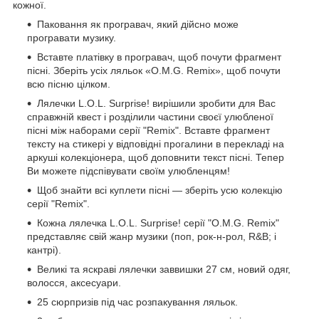
кожної.
Паковання як програвач, який дійсно може
програвати музику.
Вставте платівку в програвач, щоб почути фрагмент
пісні. Зберіть усіх ляльок «O.M.G. Remix», щоб почути
всю пісню цілком.
Лялечки L.O.L. Surprise! вирішили зробити для Вас
справжній квест і розділили частини своєї улюбленої
пісні між наборами серії "Remix". Вставте фрагмент
тексту на стикері у відповідні прогалини в перекладі на
аркуші колекціонера, щоб доповнити текст пісні. Тепер
Ви можете підспівувати своїм улюбленцям!
Щоб знайти всі куплети пісні — зберіть усю колекцію
серії "Remix".
Кожна лялечка L.O.L. Surprise! серії "O.M.G. Remix"
представляє свій жанр музики (поп, рок-н-рол, R&B; і
кантрі).
Великі та яскраві лялечки заввишки 27 см, новий одяг,
волосся, аксесуари.
25 сюрпризів під час розпакування ляльок.