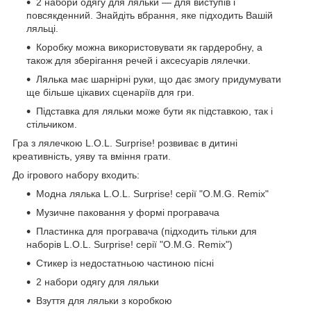
2 набори одягу для ляльки — для виступів і
повсякденний. Знайдіть вбрання, яке підходить Вашій
ляльці.
Коробку можна використовувати як гардеробну, а
також для зберігання речей і аксесуарів лялечки.
Лялька має шарнірні руки, що дає змогу придумувати
ще більше цікавих сценаріїв для гри.
Підставка для ляльки може бути як підставкою, так і
стільчиком.
Гра з лялечкою L.O.L. Surprise! розвиває в дитині
креативність, уяву та вміння грати.
До ігрового набору входить:
Модна лялька L.O.L. Surprise! серії "O.M.G. Remix"
Музичне паковання у формі програвача
Пластинка для програвача (підходить тільки для
наборів L.O.L. Surprise! серії "O.M.G. Remix")
Стикер із недостатньою частиною пісні
2 набори одягу для ляльки
Взуття для ляльки з коробкою