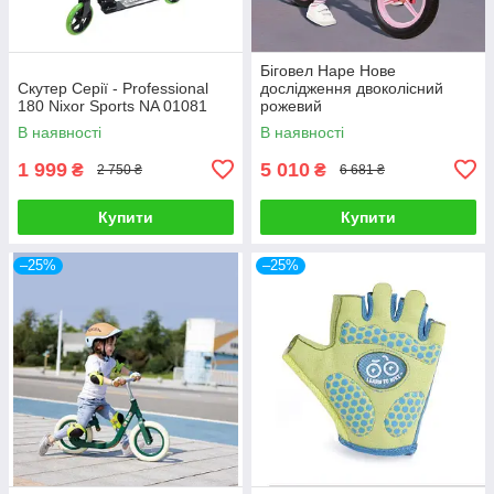
Біговел Hape Нове
Скутер Серії - Professional
дослідження двоколісний
180 Nixor Sports NA 01081
рожевий
В наявності
В наявності
1 999
5 010
₴
₴
2 750 ₴
6 681 ₴
Купити
Купити
–25%
–25%