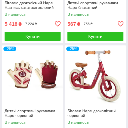
Біговел двоколісний Hape
Дитячі спортивні рукавички
Навчись кататися зелений
Hape блакитний
В наявності
В наявності
5 418
567
₴
₴
7 224 ₴
756 ₴
Купити
Купити
–25%
–25%
Дитячі спортивні рукавички
Біговел Hape двоколісний
Hape червоний
червоний
В наявності
В наявності