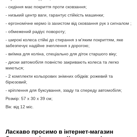
- сидіння має покриття проти сковзання;
- низький центр ваги, гарантує стійкість машинки;
- ергономічне кермо із захистом від сковзання рук з сигналом ;
- обмежений радіус повороту;
- широкі колеса стійкі до стирання з м'яким покриттям, яке
забезпечує надійне зчеплення з дорогою;
- виїмка для коліна, спеціально для діток старшого віку;
- диски автомобіля повністю закривають колеса та легко
миються;
- 2 комплекти кольорових знімних обідків: рожевий та
бірюзовий;
- кріплення для буксування, ззаду та спереду автомобіля;
Розмір: 57 х 30 х 39 см;
Вік: від 12 міс.
Ласкаво просимо в інтернет-магазин