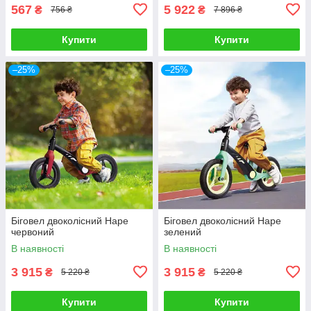
567
5 922
₴
₴
756 ₴
7 896 ₴
Купити
Купити
–25%
–25%
Біговел двоколісний Hape
Біговел двоколісний Hape
червоний
зелений
В наявності
В наявності
3 915
3 915
₴
₴
5 220 ₴
5 220 ₴
Купити
Купити