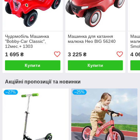
Чудомобіль Машинка
Машинка для катання
Маш
"Bobby-Car Classic",
малюка Нео BIG 56240
малю
12мес.+ 1303
Smo
1 695
3 225
4 0
₴
₴
Купити
Купити
Акційні пропозиції та новинки
–27%
–25%