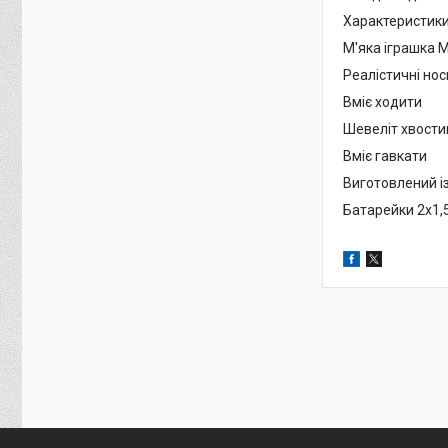
Характеристики
М'яка іграшка 
Реалістичні носи
Вміє ходити
Шевеліт хвост
Вміє гавкати
Виготовлений із
Батарейки 2х1,