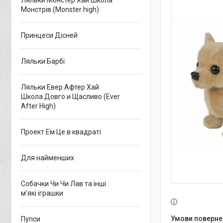
Ляльки Монстер Хай Школа
Монстрів (Monster high)
Принцеси Дісней
Ляльки Барбі
Ляльки Евер Афтер Хай
Школа Довго и Щасливо (Ever
After High)
Проект Ем Це в квадраті
Для найменших
Собачки Чи Чи Лав та інші
м'які іграшки
Пупси