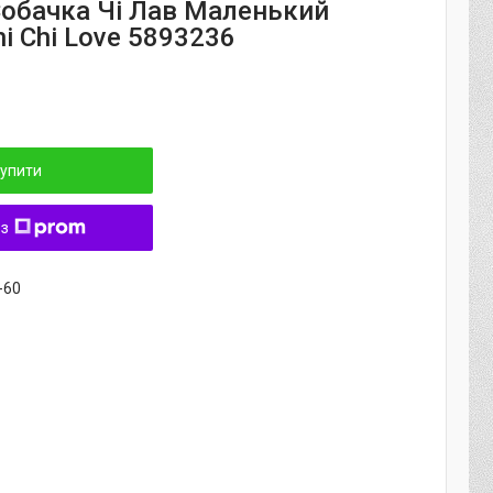
Собачка Чі Лав Маленький
i Chi Love 5893236
упити
 з
-60