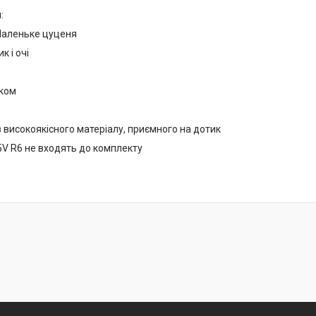
:
Маленьке цуценя
к і очі
иком
 високоякісного матеріалу, приємного на дотик
5V R6 не входять до комплекту