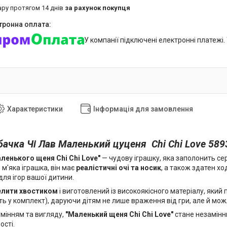
ару протягом 14 днів
за рахунок покупця
У компанії підключені електронні платежі
Характеристики
Інформація для замовлення
бачка Чі Лав Маленький цуценя Chi Chi Love 58
ленького щеня Chi Chi Love"
— чудову іграшку, яка заполонить се
 м'яка іграшка, він має
реалістичні очі та носик
, а також здатен хо
ля ігор вашої дитини.
лити хвостиком
і виготовлений із високоякісного матеріалу, який
ять у комплект), даруючи дітям не лише враження від гри, але й м
умінням та вигляду,
"Маленький щеня Chi Chi Love"
стане незамінн
ості.