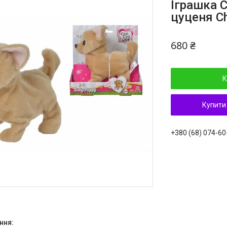
Іграшка 
цуценя Ch
680 ₴
К
Купити
+380 (68) 074-60