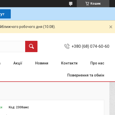
Кошик
айближчого робочого дня (10.08).
+380 (68) 074-60-60
а
Акції
Новини
Контакти
Про нас
Повернення та обмін
ки
Код:
2308ажс