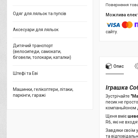
повернення тов
Одяг для ляльок та пупсів
Аксесуари для ляльок
сайту.
Дитячий транспорт
(велосипеди, самокати,
біговели, толокари, каталки)
Опис
Штефі та Еві
Іграшка Со
Машинки, гелікоптери, літаки,
паркінги, гаражі
Зустрічайте
"Ма
песик не просто
компаньйоном д
Щеня вміє
шеве
R6, які не вход
Завдяки своїм 
та відповідальн