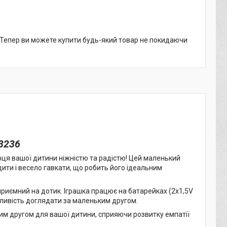
. Тепер ви можете купити будь-який товар не покидаючи
93236
рця вашої дитини ніжністю та радістю! Цей маленький
дити і весело гавкати, що робить його ідеальним
 приємний на дотик. Іграшка працює на батарейках (2х1,5V
ожливість доглядати за маленьким другом.
им другом для вашої дитини, сприяючи розвитку емпатії