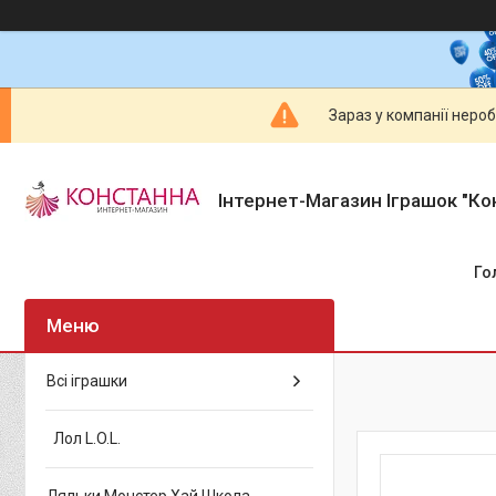
Зараз у компанії неро
Інтернет-Магазин Іграшок "Ко
Го
Всі іграшки
Лол L.O.L.