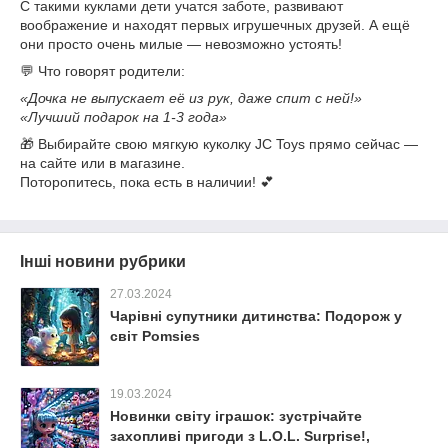
С такими куклами дети учатся заботе, развивают
воображение и находят первых игрушечных друзей. А ещё
они просто очень милые — невозможно устоять!
💬 Что говорят родители:
«Дочка не выпускает её из рук, даже спит с ней!»
«Лучший подарок на 1-3 года»
🎁 Выбирайте свою мягкую куколку JC Toys прямо сейчас —
на сайте или в магазине.
Поторопитесь, пока есть в наличии! 💕
Інші новини рубрики
27.03.2024
Чарівні супутники дитинства: Подорож у
світ Pomsies
19.03.2024
Новинки світу іграшок: зустрічайте
захопливі пригоди з L.O.L. Surprise!,