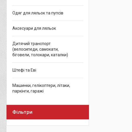
Одяг для ляльок та пупсів
Аксесуари для ляльок
Дитячий транспорт
(велосипеди, самокати,
біговели, толокари, каталки)
Штефі та Еві
Машинки, гелікоптери, літаки,
паркінги, гаражі
Фільтри