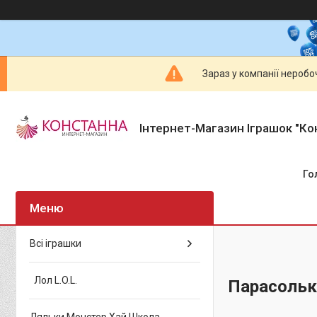
Зараз у компанії неробо
Інтернет-Магазин Іграшок "Ко
Го
Всі іграшки
Лол L.O.L.
Парасольк