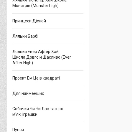
Ляльки Монстер Хай Школа
Монстрів (Monster high)
Принцеси Дісней
Ляльки Барбі
Ляльки Евер Афтер Хай
Школа Довго и Щасливо (Ever
After High)
Проект Ем Це в квадраті
Для найменших
Собачки Чи Чи Лав та інші
м'які іграшки
Пупси