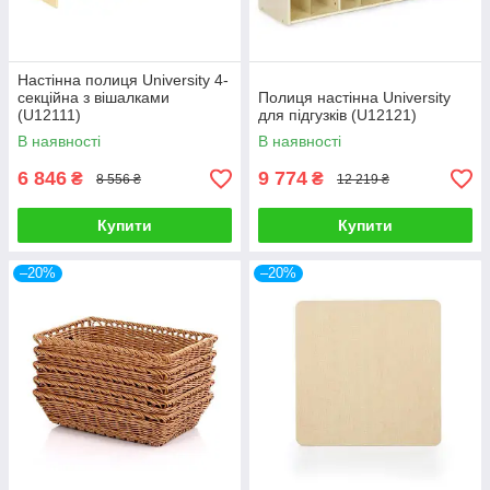
Настінна полиця University 4-
секційна з вішалками
Полиця настінна University
(U12111)
для підгузків (U12121)
В наявності
В наявності
6 846
9 774
₴
₴
8 556 ₴
12 219 ₴
Купити
Купити
–20%
–20%