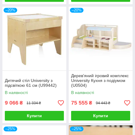
–20%
–20%
Дерев'яний ігровий комплекс
Дитячий стіл University з
University Кухня з подіумом
підсвіткою 61 см (U99442)
(U0504)
В наявності
В наявності
9 066
75 555
₴
₴
11 334 ₴
94 443 ₴
Купити
Купити
–25%
–25%