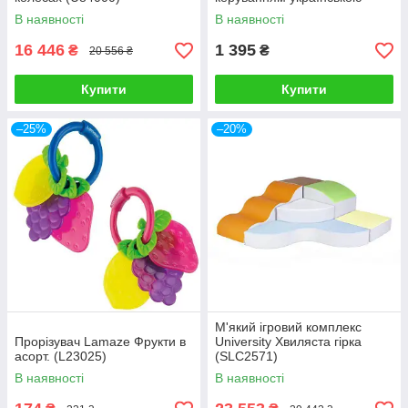
мовою AT001-05-UKR
В наявності
В наявності
16 446
1 395
₴
₴
20 556 ₴
Купити
Купити
–25%
–20%
М'який ігровий комплекс
Прорізувач Lamaze Фрукти в
University Хвиляста гірка
асорт. (L23025)
(SLC2571)
В наявності
В наявності