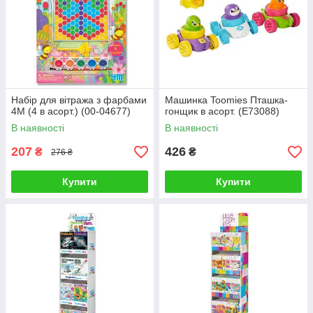
Набір для вітража з фарбами
Машинка Toomies Пташка-
4M (4 в асорт.) (00-04677)
гонщик в асорт. (E73088)
В наявності
В наявності
207
426
₴
₴
276 ₴
Купити
Купити