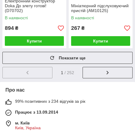
Електронний конструктор
Doka До злету готові!
Мініатюрний підслуховуючий
(D70702)
пристій (AM10125)
В наявності
В наявності
894
267
₴
₴
Купити
Купити
Показати ще
1
/ 252
Про нас
99% позитивних з 234 відгуків за рік
Працює з 13.09.2014
м. Київ
Київ, Україна