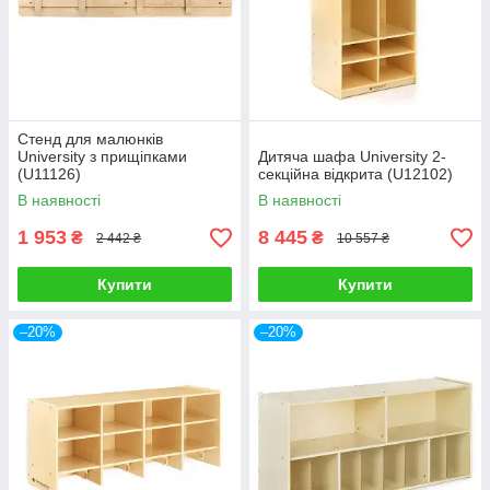
Стенд для малюнків
University з прищіпками
Дитяча шафа University 2-
(U11126)
секційна відкрита (U12102)
В наявності
В наявності
1 953
8 445
₴
₴
2 442 ₴
10 557 ₴
Купити
Купити
–20%
–20%