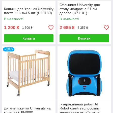
Стільниця University для
Кошики для іграшок University
столу квадратна 61 см
плетені низькі 5 шт. (U39130)
дерево (U71101)
В наявності
В наявності
1 200
2 685
₴
₴
1 500 ₴
3 357 ₴
Купити
Купити
–20%
Інтерактивний робот AT
Дитяче ліжечко University на
Robot синій з голосовим
колесах (U84000)
керуванням українською