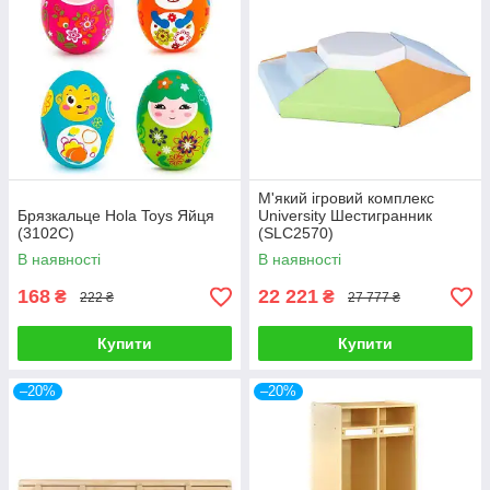
М'який ігровий комплекс
Брязкальце Hola Toys Яйця
University Шестигранник
(3102C)
(SLC2570)
В наявності
В наявності
168
22 221
₴
₴
222 ₴
27 777 ₴
Купити
Купити
–20%
–20%