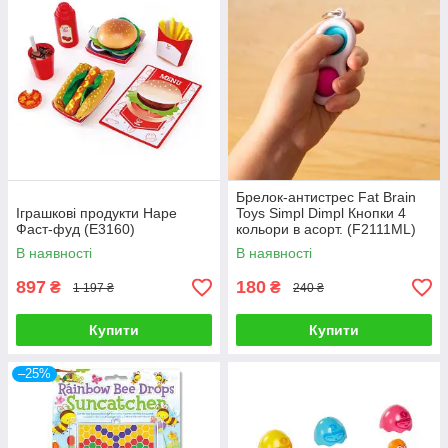
Брелок-антистрес Fat Brain
Іграшкові продукти Hape
Toys Simpl Dimpl Кнопки 4
Фаст-фуд (E3160)
кольори в асорт. (F2111ML)
В наявності
В наявності
897
180
₴
₴
1 197 ₴
240 ₴
Купити
Купити
–25%