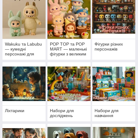
Wakuku та Labubu
POP TOP та POP
Фігурки різних
— кумедні
MART — маленькі
персонажів
персонажі для
фігурки з великим
колекції та гри
характером
Ліхтарики
Набори для
Набори для
досліджень
навчання