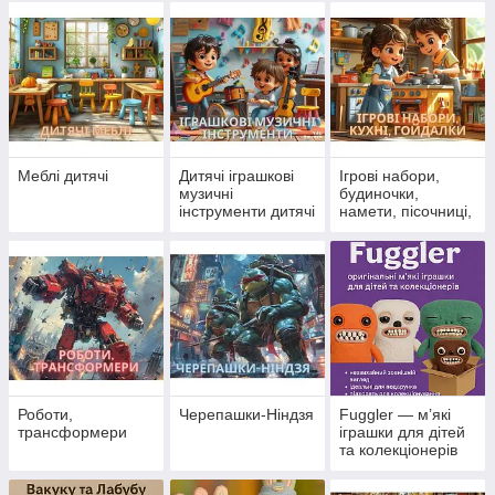
крани
Меблі дитячі
Дитячі іграшкові
Ігрові набори,
музичні
будиночки,
інструменти дитячі
намети, пісочниці,
кухні, гойдалки
Роботи,
Черепашки-Ніндзя
Fuggler — м’які
трансформери
іграшки для дітей
та колекціонерів