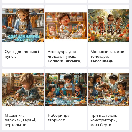
Одяг для ляльок і
Аксесуари для
Машинки каталки,
пупсів
ляльок, пупсів.
толокари,
Коляски, ліжечка,
велосипеди,
стільчики для
самокати
ляльок
Машинки,
Набори для
Ігри настільні,
паркінги, гаражі,
творчості
конструктори,
вертольоти,
мольберти
літаки, поїзди,