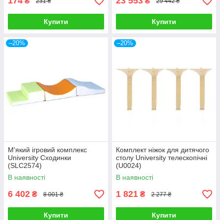
174
23 553
₴
₴
231 ₴
29 442 ₴
Купити
Купити
–20%
–20%
М'який ігровий комплекс
Комплект ніжок для дитячого
University Сходинки
столу University телескопічні
(SLC2574)
(U0024)
В наявності
В наявності
6 402
1 821
₴
₴
8 001 ₴
2 277 ₴
Купити
Купити