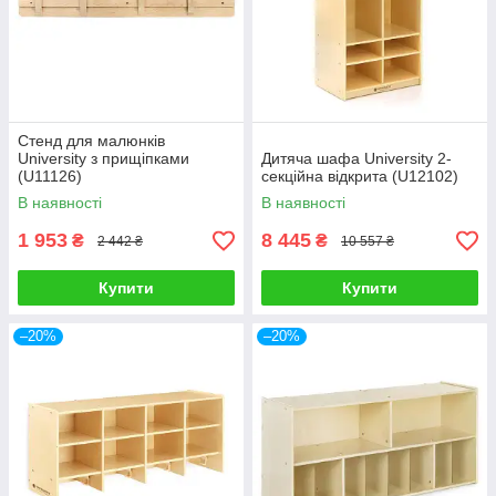
Стенд для малюнків
University з прищіпками
Дитяча шафа University 2-
(U11126)
секційна відкрита (U12102)
В наявності
В наявності
1 953
8 445
₴
₴
2 442 ₴
10 557 ₴
Купити
Купити
–20%
–20%