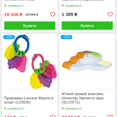
мовою AT001-05-UKR
В наявності
В наявності
16 446
1 395
₴
₴
20 556 ₴
Купити
Купити
–25%
–20%
М'який ігровий комплекс
Прорізувач Lamaze Фрукти в
University Хвиляста гірка
асорт. (L23025)
(SLC2571)
В наявності
В наявності