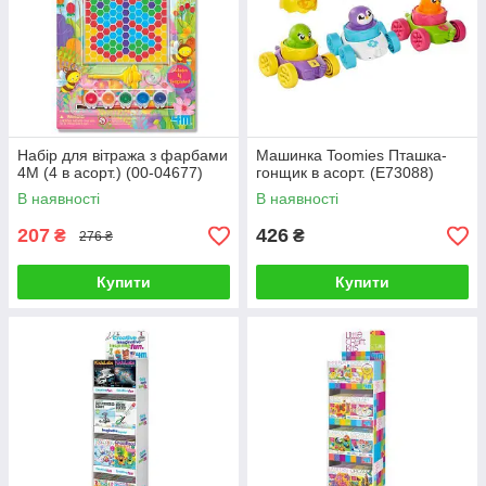
Набір для вітража з фарбами
Машинка Toomies Пташка-
4M (4 в асорт.) (00-04677)
гонщик в асорт. (E73088)
В наявності
В наявності
207
426
₴
₴
276 ₴
Купити
Купити