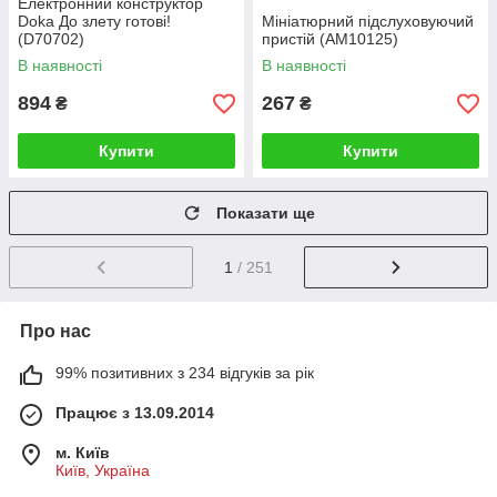
Електронний конструктор
Doka До злету готові!
Мініатюрний підслуховуючий
(D70702)
пристій (AM10125)
В наявності
В наявності
894
267
₴
₴
Купити
Купити
Показати ще
1
/ 251
Про нас
99% позитивних з 234 відгуків за рік
Працює з 13.09.2014
м. Київ
Київ, Україна