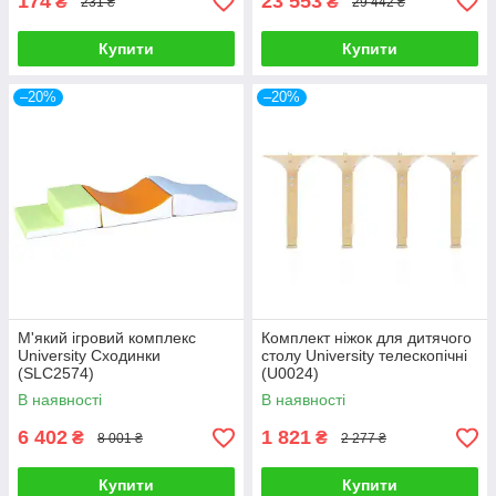
174
23 553
₴
₴
231 ₴
29 442 ₴
Купити
Купити
–20%
–20%
М'який ігровий комплекс
Комплект ніжок для дитячого
University Сходинки
столу University телескопічні
(SLC2574)
(U0024)
В наявності
В наявності
6 402
1 821
₴
₴
8 001 ₴
2 277 ₴
Купити
Купити