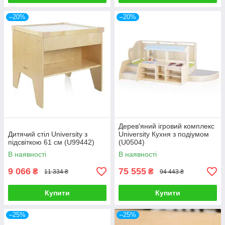
–20%
–20%
Дерев'яний ігровий комплекс
Дитячий стіл University з
University Кухня з подіумом
підсвіткою 61 см (U99442)
(U0504)
В наявності
В наявності
9 066
75 555
₴
₴
11 334 ₴
94 443 ₴
Купити
Купити
–25%
–25%