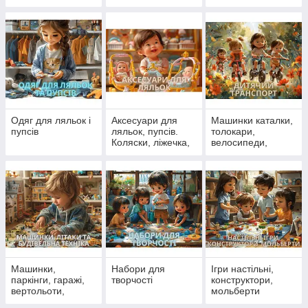
Одяг для ляльок і
Аксесуари для
Машинки каталки,
пупсів
ляльок, пупсів.
толокари,
Коляски, ліжечка,
велосипеди,
стільчики для
самокати
ляльок
Машинки,
Набори для
Ігри настільні,
паркінги, гаражі,
творчості
конструктори,
вертольоти,
мольберти
літаки, поїзди,