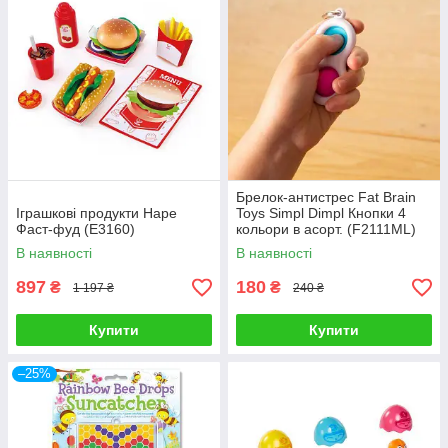
Брелок-антистрес Fat Brain
Іграшкові продукти Hape
Toys Simpl Dimpl Кнопки 4
Фаст-фуд (E3160)
кольори в асорт. (F2111ML)
В наявності
В наявності
897
180
₴
₴
1 197 ₴
240 ₴
Купити
Купити
–25%