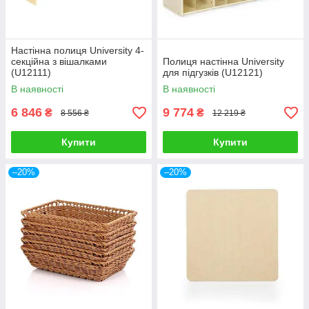
Настінна полиця University 4-
секційна з вішалками
Полиця настінна University
(U12111)
для підгузків (U12121)
В наявності
В наявності
6 846
9 774
₴
₴
8 556 ₴
12 219 ₴
Купити
Купити
–20%
–20%