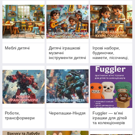
крани
Меблі дитячі
Дитячі іграшкові
Ігрові набори,
музичні
будиночки,
інструменти дитячі
намети, пісочниці,
кухні, гойдалки
Роботи,
Черепашки-Ніндзя
Fuggler — м’які
трансформери
іграшки для дітей
та колекціонерів