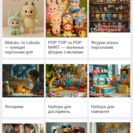
Wakuku та Labubu
POP TOP та POP
Фігурки різних
— кумедні
MART — маленькі
персонажів
персонажі для
фігурки з великим
колекції та гри
характером
Ліхтарики
Набори для
Набори для
досліджень
навчання