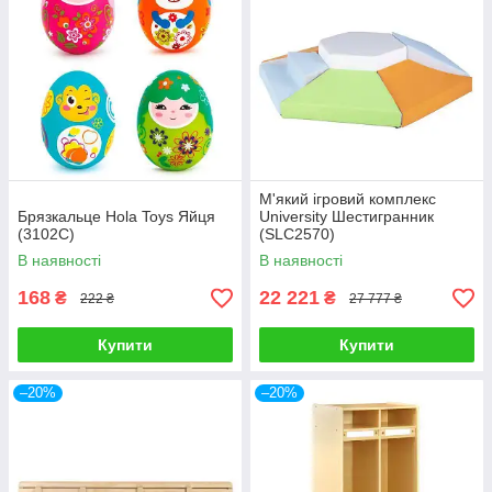
М'який ігровий комплекс
Брязкальце Hola Toys Яйця
University Шестигранник
(3102C)
(SLC2570)
В наявності
В наявності
168
22 221
₴
₴
222 ₴
27 777 ₴
Купити
Купити
–20%
–20%