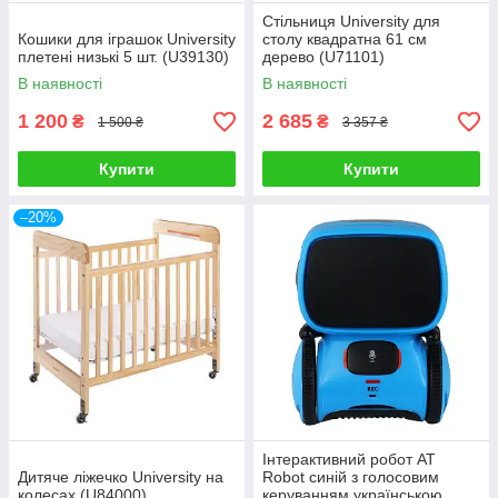
Стільниця University для
Кошики для іграшок University
столу квадратна 61 см
плетені низькі 5 шт. (U39130)
дерево (U71101)
В наявності
В наявності
1 200
2 685
₴
₴
1 500 ₴
3 357 ₴
Купити
Купити
–20%
Інтерактивний робот AT
Дитяче ліжечко University на
Robot синій з голосовим
колесах (U84000)
керуванням українською