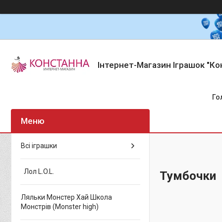
Інтернет-Магазин Іграшок "Ко
Го
Всі іграшки
Лол L.O.L.
Тумбочки
Ляльки Монстер Хай Школа
Монстрів (Monster high)