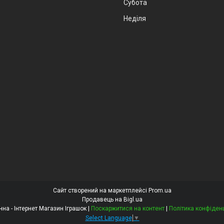
Субота
Неділя
Сайт створений на маркетплейсі
Prom.ua
Продавець на Bigl.ua
Констанна - Інтернет Магазин Іграшок |
Поскаржитися на контент
|
Політика конфіден
Select Language
▼