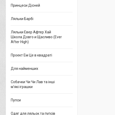
Принцеси Дісней
Ляльки Барбі
Ляльки Евер Афтер Хай
Школа Довго и Щасливо (Ever
After High)
Проект Ем Це в квадраті
Для найменших
Собачки Чи Чи Лав та інші
м'які іграшки
Пупси
Одяг для ляльок та пупсів