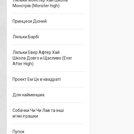
Ляльки Монстер Хай Школа
Монстрів (Monster high)
Принцеси Дісней
Ляльки Барбі
Ляльки Евер Афтер Хай
Школа Довго и Щасливо (Ever
After High)
Проект Ем Це в квадраті
Для найменших
Собачки Чи Чи Лав та інші
м'які іграшки
Пупси