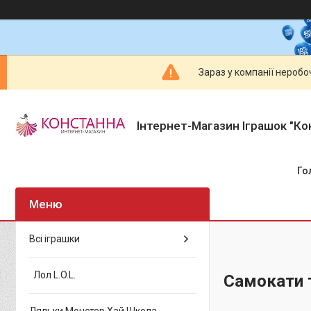
Зараз у компанії неробо
Інтернет-Магазин Іграшок "Ко
Го
Всі іграшки
Лол L.O.L.
Самокати 