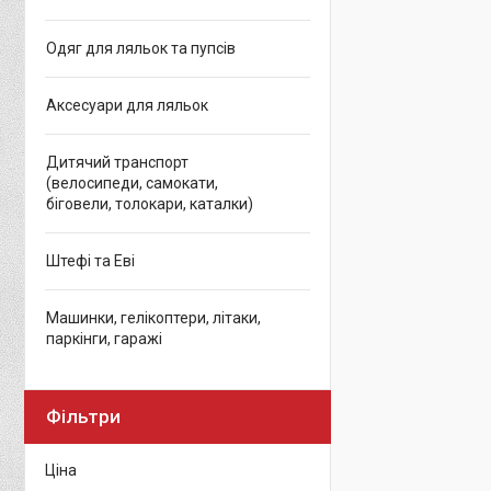
Одяг для ляльок та пупсів
Аксесуари для ляльок
Дитячий транспорт
(велосипеди, самокати,
біговели, толокари, каталки)
Штефі та Еві
Машинки, гелікоптери, літаки,
паркінги, гаражі
Фільтри
Ціна