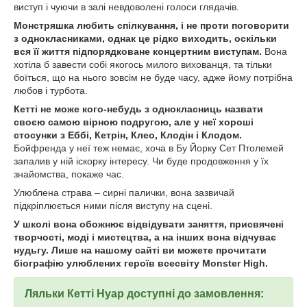
виступ і чуючи в залі невдоволені голоси глядачів.
Монстряшка любить спілкування, і не проти поговорити
з однокласниками, однак це рідко виходить, оскільки
вся її життя підпорядковане концертним виступам.
Вона
хотіла б завести собі якогось милого вихованця, та тільки
боїться, що на нього зовсім не буде часу, адже йому потрібна
любов і турбота.
Кетті не може кого-небудь з однокласниць назвати
своєю самою вірною подругою, але у неї хороші
стосунки з Еббі, Кетрін, Клео, Клодін і Клодом.
Бойфренда у неї теж немає, хоча в Бу Йорку Сет Птолемей
запалив у ній іскорку інтересу. Чи буде продовження у їх
знайомства, покаже час.
Улюблена страва – сирні палички, вона зазвичай
підкріплюється ними після виступу на сцені.
У школі вона обожнює відвідувати заняття, присвячені
творчості, моді і мистецтва, а на інших вона відчуває
нудьгу. Лише на нашому сайті ви можете прочитати
біографію улюблених героїв всесвіту Monster High.
Ляльки Кетті Нуар доступні до замовлення: