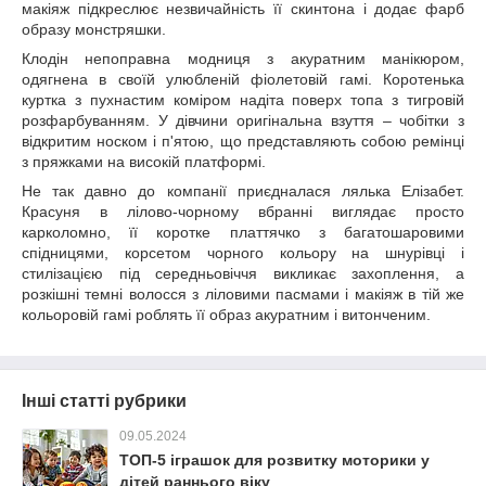
макіяж підкреслює незвичайність її скинтона і додає фарб
образу монстряшки.
Клодін непоправна модниця з акуратним манікюром,
одягнена в своїй улюбленій фіолетовій гамі. Коротенька
куртка з пухнастим коміром надіта поверх топа з тигровій
розфарбуванням. У дівчини оригінальна взуття – чобітки з
відкритим носком і п'ятою, що представляють собою ремінці
з пряжками на високій платформі.
Не так давно до компанії приєдналася лялька Елізабет.
Красуня в лілово-чорному вбранні виглядає просто
карколомно, її коротке платтячко з багатошаровими
спідницями, корсетом чорного кольору на шнурівці і
стилізацією під середньовіччя викликає захоплення, а
розкішні темні волосся з ліловими пасмами і макіяж в тій же
кольоровій гамі роблять її образ акуратним і витонченим.
Інші статті рубрики
09.05.2024
ТОП-5 іграшок для розвитку моторики у
дітей раннього віку