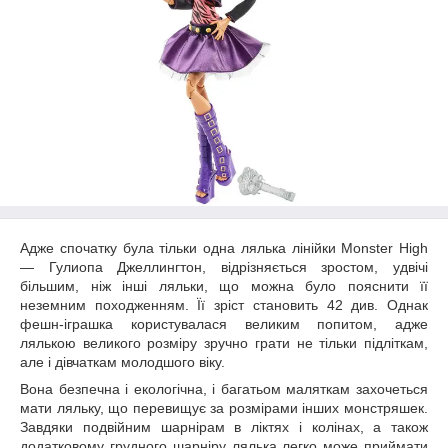
Адже спочатку була тільки одна лялька лінійки Monster High
― Гулиопа Джеллингтон, відрізняється зростом, удвічі
більшим, ніж інші ляльки, що можна було пояснити її
неземним походженням. Її зріст становить 42 див. Однак
фешн-іграшка користувалася великим попитом, адже
лялькою великого розміру зручно грати не тільки підліткам,
але і дівчаткам молодшого віку.
Вона безпечна і екологічна, і багатьом маляткам захочеться
мати ляльку, що перевищує за розмірами інших монстряшек.
Завдяки подвійним шарнірам в ліктях і колінах, а також
додатковому грудного шарніру лялька легко може приймати