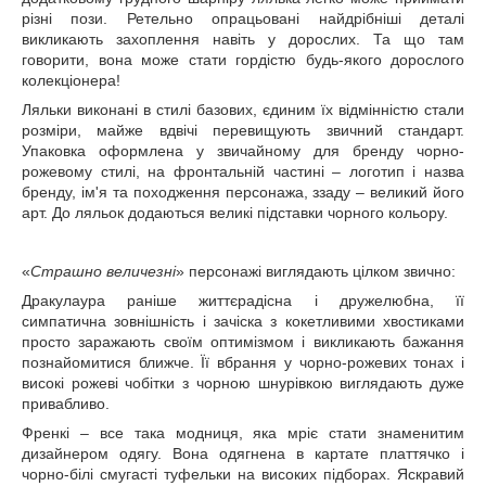
різні пози. Ретельно опрацьовані найдрібніші деталі
викликають захоплення навіть у дорослих. Та що там
говорити, вона може стати гордістю будь-якого дорослого
колекціонера!
Ляльки виконані в стилі базових, єдиним їх відмінністю стали
розміри, майже вдвічі перевищують звичний стандарт.
Упаковка оформлена у звичайному для бренду чорно-
рожевому стилі, на фронтальній частині – логотип і назва
бренду, ім'я та походження персонажа, ззаду – великий його
арт. До ляльок додаються великі підставки чорного кольору.
«
Страшно величезні
» персонажі виглядають цілком звично:
Дракулаура раніше життєрадісна і дружелюбна, її
симпатична зовнішність і зачіска з кокетливими хвостиками
просто заражають своїм оптимізмом і викликають бажання
познайомитися ближче. Її вбрання у чорно-рожевих тонах і
високі рожеві чобітки з чорною шнурівкою виглядають дуже
привабливо.
Френкі – все така модниця, яка мріє стати знаменитим
дизайнером одягу. Вона одягнена в картате платтячко і
чорно-білі смугасті туфельки на високих підборах. Яскравий