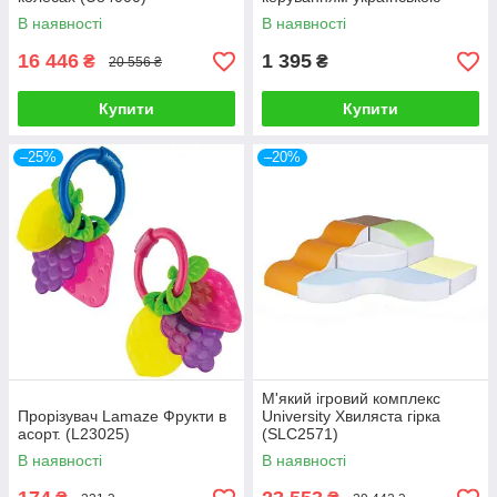
мовою AT001-05-UKR
В наявності
В наявності
16 446
1 395
₴
₴
20 556 ₴
Купити
Купити
–25%
–20%
М'який ігровий комплекс
Прорізувач Lamaze Фрукти в
University Хвиляста гірка
асорт. (L23025)
(SLC2571)
В наявності
В наявності