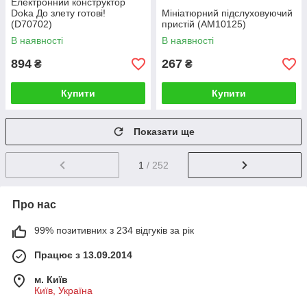
Електронний конструктор
Doka До злету готові!
Мініатюрний підслуховуючий
(D70702)
пристій (AM10125)
В наявності
В наявності
894
267
₴
₴
Купити
Купити
Показати ще
1
/ 252
Про нас
99% позитивних з 234 відгуків за рік
Працює з 13.09.2014
м. Київ
Київ, Україна