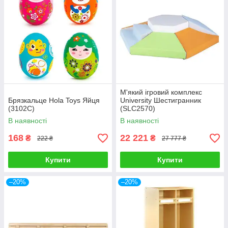
М'який ігровий комплекс
Брязкальце Hola Toys Яйця
University Шестигранник
(3102C)
(SLC2570)
В наявності
В наявності
168
22 221
₴
₴
222 ₴
27 777 ₴
Купити
Купити
–20%
–20%