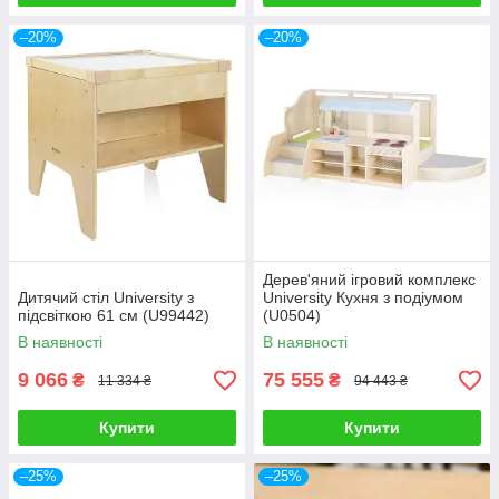
–20%
–20%
Дерев'яний ігровий комплекс
Дитячий стіл University з
University Кухня з подіумом
підсвіткою 61 см (U99442)
(U0504)
В наявності
В наявності
9 066
75 555
₴
₴
11 334 ₴
94 443 ₴
Купити
Купити
–25%
–25%