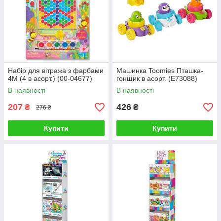
Набір для вітража з фарбами
Машинка Toomies Пташка-
4M (4 в асорт.) (00-04677)
гонщик в асорт. (E73088)
В наявності
В наявності
207
426
₴
₴
276 ₴
Купити
Купити