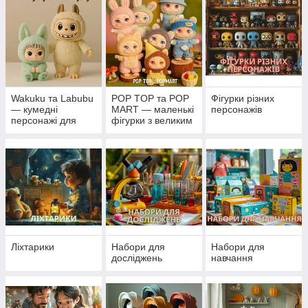
Wakuku та Labubu
POP TOP та POP
Фігурки різних
— кумедні
MART — маленькі
персонажів
персонажі для
фігурки з великим
колекції та гри
характером
Ліхтарики
Набори для
Набори для
досліджень
навчання