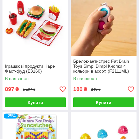
Брелок-антистрес Fat Brain
Іграшкові продукти Hape
Toys Simpl Dimpl Кнопки 4
Фаст-фуд (E3160)
кольори в асорт. (F2111ML)
В наявності
В наявності
897
180
₴
₴
1 197 ₴
240 ₴
Купити
Купити
–25%