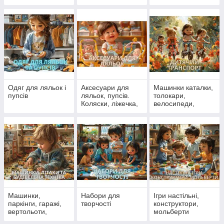
Одяг для ляльок і
Аксесуари для
Машинки каталки,
пупсів
ляльок, пупсів.
толокари,
Коляски, ліжечка,
велосипеди,
стільчики для
самокати
ляльок
Машинки,
Набори для
Ігри настільні,
паркінги, гаражі,
творчості
конструктори,
вертольоти,
мольберти
літаки, поїзди,