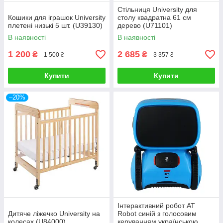
Стільниця University для
Кошики для іграшок University
столу квадратна 61 см
плетені низькі 5 шт. (U39130)
дерево (U71101)
В наявності
В наявності
1 200
2 685
₴
₴
1 500 ₴
3 357 ₴
Купити
Купити
–20%
Інтерактивний робот AT
Дитяче ліжечко University на
Robot синій з голосовим
колесах (U84000)
керуванням українською