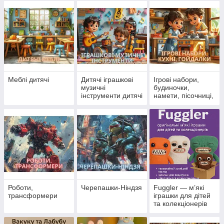
крани
Меблі дитячі
Дитячі іграшкові
Ігрові набори,
музичні
будиночки,
інструменти дитячі
намети, пісочниці,
кухні, гойдалки
Роботи,
Черепашки-Ніндзя
Fuggler — м’які
трансформери
іграшки для дітей
та колекціонерів