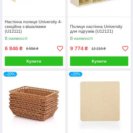
Настінна полиця University 4-
секційна з вішалками
Полиця настінна University
(U12111)
для підгузків (U12121)
В наявності
В наявності
6 846
9 774
₴
₴
8 556 ₴
12 219 ₴
Купити
Купити
–20%
–20%