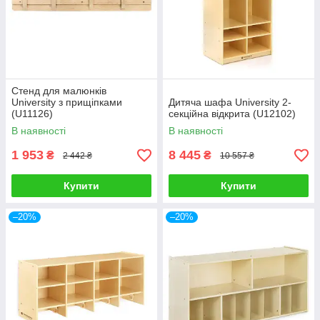
Стенд для малюнків
University з прищіпками
Дитяча шафа University 2-
(U11126)
секційна відкрита (U12102)
В наявності
В наявності
1 953
8 445
₴
₴
2 442 ₴
10 557 ₴
Купити
Купити
–20%
–20%