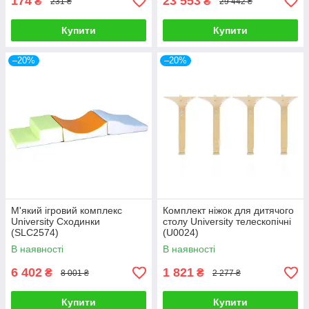
174
23 553
₴
₴
231 ₴
29 442 ₴
Купити
Купити
–20%
–20%
М'який ігровий комплекс
Комплект ніжок для дитячого
University Сходинки
столу University телескопічні
(SLC2574)
(U0024)
В наявності
В наявності
6 402
1 821
₴
₴
8 001 ₴
2 277 ₴
Купити
Купити