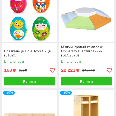
М'який ігровий комплекс
Брязкальце Hola Toys Яйця
University Шестигранник
(3102C)
(SLC2570)
В наявності
В наявності
168
22 221
₴
₴
222 ₴
27 777 ₴
Купити
Купити
–20%
–20%