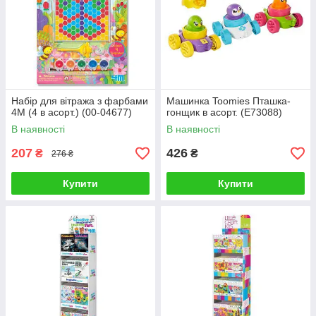
Набір для вітража з фарбами
Машинка Toomies Пташка-
4M (4 в асорт.) (00-04677)
гонщик в асорт. (E73088)
В наявності
В наявності
207
426
₴
₴
276 ₴
Купити
Купити