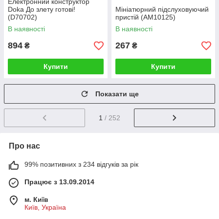
Електронний конструктор
Doka До злету готові!
Мініатюрний підслуховуючий
(D70702)
пристій (AM10125)
В наявності
В наявності
894
267
₴
₴
Купити
Купити
Показати ще
1
/ 252
Про нас
99% позитивних з 234 відгуків за рік
Працює з 13.09.2014
м. Київ
Київ, Україна