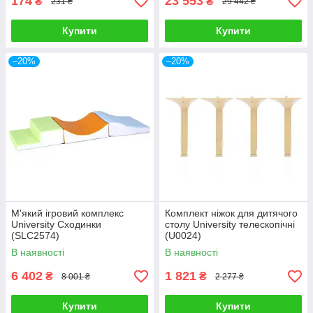
174
23 553
₴
₴
231 ₴
29 442 ₴
Купити
Купити
–20%
–20%
М'який ігровий комплекс
Комплект ніжок для дитячого
University Сходинки
столу University телескопічні
(SLC2574)
(U0024)
В наявності
В наявності
6 402
1 821
₴
₴
8 001 ₴
2 277 ₴
Купити
Купити