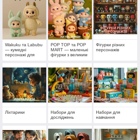
Wakuku та Labubu
POP TOP та POP
Фігурки різних
— кумедні
MART — маленькі
персонажів
персонажі для
фігурки з великим
колекції та гри
характером
Ліхтарики
Набори для
Набори для
досліджень
навчання