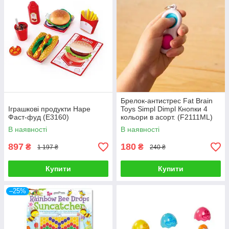
Брелок-антистрес Fat Brain
Іграшкові продукти Hape
Toys Simpl Dimpl Кнопки 4
Фаст-фуд (E3160)
кольори в асорт. (F2111ML)
В наявності
В наявності
897
180
₴
₴
1 197 ₴
240 ₴
Купити
Купити
–25%