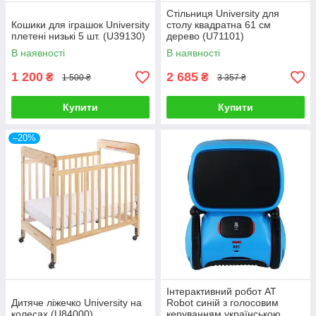
Стільниця University для
Кошики для іграшок University
столу квадратна 61 см
плетені низькі 5 шт. (U39130)
дерево (U71101)
В наявності
В наявності
1 200
2 685
₴
₴
1 500 ₴
3 357 ₴
Купити
Купити
–20%
Інтерактивний робот AT
Дитяче ліжечко University на
Robot синій з голосовим
колесах (U84000)
керуванням українською