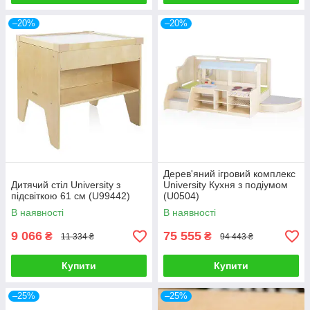
–20%
–20%
Дерев'яний ігровий комплекс
Дитячий стіл University з
University Кухня з подіумом
підсвіткою 61 см (U99442)
(U0504)
В наявності
В наявності
9 066
75 555
₴
₴
11 334 ₴
94 443 ₴
Купити
Купити
–25%
–25%