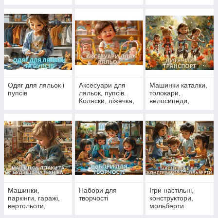
Одяг для ляльок і
Аксесуари для
Машинки каталки,
пупсів
ляльок, пупсів.
толокари,
Коляски, ліжечка,
велосипеди,
стільчики для
самокати
ляльок
Машинки,
Набори для
Ігри настільні,
паркінги, гаражі,
творчості
конструктори,
вертольоти,
мольберти
літаки, поїзди,