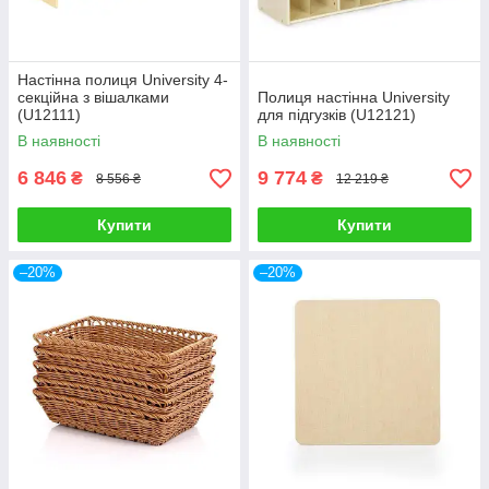
Настінна полиця University 4-
секційна з вішалками
Полиця настінна University
(U12111)
для підгузків (U12121)
В наявності
В наявності
6 846
9 774
₴
₴
8 556 ₴
12 219 ₴
Купити
Купити
–20%
–20%