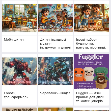
крани
Меблі дитячі
Дитячі іграшкові
Ігрові набори,
музичні
будиночки,
інструменти дитячі
намети, пісочниці,
кухні, гойдалки
Роботи,
Черепашки-Ніндзя
Fuggler — м’які
трансформери
іграшки для дітей
та колекціонерів