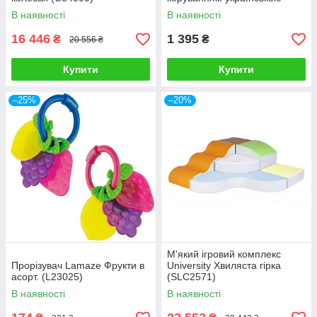
мовою AT001-05-UKR
В наявності
В наявності
16 446
1 395
₴
₴
20 556 ₴
Купити
Купити
–25%
–20%
М'який ігровий комплекс
Прорізувач Lamaze Фрукти в
University Хвиляста гірка
асорт. (L23025)
(SLC2571)
В наявності
В наявності