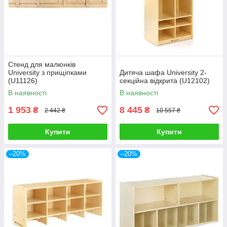
Стенд для малюнків
University з прищіпками
Дитяча шафа University 2-
(U11126)
секційна відкрита (U12102)
В наявності
В наявності
1 953
8 445
₴
₴
2 442 ₴
10 557 ₴
Купити
Купити
–20%
–20%