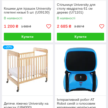
Стільниця University для
Кошики для іграшок University
столу квадратна 61 см
плетені низькі 5 шт. (U39130)
дерево (U71101)
В наявності
В наявності
1 200
2 685
₴
₴
1 500 ₴
3 357 ₴
Купити
Купити
–20%
Інтерактивний робот AT
Дитяче ліжечко University на
Robot синій з голосовим
колесах (U84000)
керуванням українською