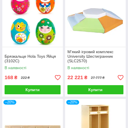
М'який ігровий комплекс
Брязкальце Hola Toys Яйця
University Шестигранник
(3102C)
(SLC2570)
В наявності
В наявності
168
22 221
₴
₴
222 ₴
27 777 ₴
Купити
Купити
–20%
–20%