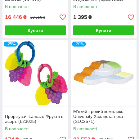
мовою AT001-05-UKR
В наявності
В наявності
16 446
1 395
₴
₴
20 556 ₴
Купити
Купити
–25%
–20%
М'який ігровий комплекс
Прорізувач Lamaze Фрукти в
University Хвиляста гірка
асорт. (L23025)
(SLC2571)
В наявності
В наявності