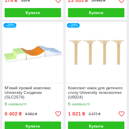
174
23 553
₴
₴
231 ₴
29 442 ₴
Купити
Купити
–20%
–20%
М'який ігровий комплекс
Комплект ніжок для дитячого
University Сходинки
столу University телескопічні
(SLC2574)
(U0024)
В наявності
В наявності
6 402
1 821
₴
₴
8 001 ₴
2 277 ₴
Купити
Купити