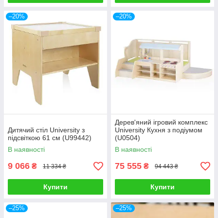
–20%
–20%
Дерев'яний ігровий комплекс
Дитячий стіл University з
University Кухня з подіумом
підсвіткою 61 см (U99442)
(U0504)
В наявності
В наявності
9 066
75 555
₴
₴
11 334 ₴
94 443 ₴
Купити
Купити
–25%
–25%