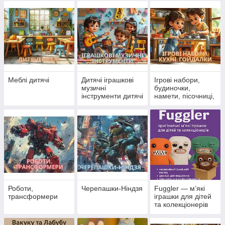
крани
Меблі дитячі
Дитячі іграшкові
Ігрові набори,
музичні
будиночки,
інструменти дитячі
намети, пісочниці,
кухні, гойдалки
Роботи,
Черепашки-Ніндзя
Fuggler — м’які
трансформери
іграшки для дітей
та колекціонерів