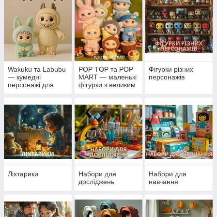
Wakuku та Labubu
POP TOP та POP
Фігурки різних
— кумедні
MART — маленькі
персонажів
персонажі для
фігурки з великим
колекції та гри
характером
Ліхтарики
Набори для
Набори для
досліджень
навчання