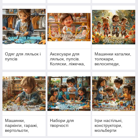
Одяг для ляльок і
Аксесуари для
Машинки каталки,
пупсів
ляльок, пупсів.
толокари,
Коляски, ліжечка,
велосипеди,
стільчики для
самокати
ляльок
Машинки,
Набори для
Ігри настільні,
паркінги, гаражі,
творчості
конструктори,
вертольоти,
мольберти
літаки, поїзди,