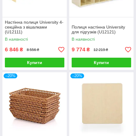
Настінна полиця University 4-
секційна з вішалками
Полиця настінна University
(U12111)
для підгузків (U12121)
В наявності
В наявності
6 846
9 774
₴
₴
8 556 ₴
12 219 ₴
Купити
Купити
–20%
–20%