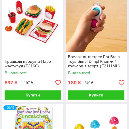
Брелок-антистрес Fat Brain
Іграшкові продукти Hape
Toys Simpl Dimpl Кнопки 4
Фаст-фуд (E3160)
кольори в асорт. (F2111ML)
В наявності
В наявності
897
180
₴
₴
1 197 ₴
240 ₴
Купити
Купити
–25%