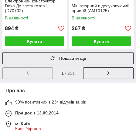
Електронний конструктор
Doka До злету готові!
Мініатюрний підслуховуючий
(D70702)
пристій (AM10125)
В наявності
В наявності
894
267
₴
₴
Купити
Купити
Показати ще
1
/ 251
Про нас
99% позитивних з 234 відгуків за рік
Працює з 13.09.2014
м. Київ
Київ, Україна