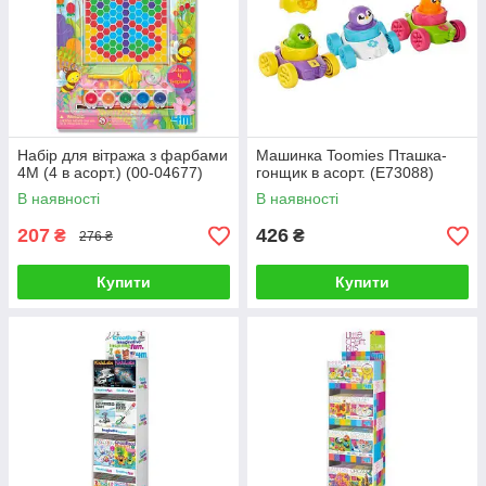
Набір для вітража з фарбами
Машинка Toomies Пташка-
4M (4 в асорт.) (00-04677)
гонщик в асорт. (E73088)
В наявності
В наявності
207
426
₴
₴
276 ₴
Купити
Купити