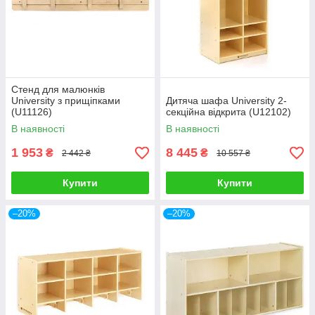
Стенд для малюнків
University з прищіпками
Дитяча шафа University 2-
(U11126)
секційна відкрита (U12102)
В наявності
В наявності
1 953
8 445
₴
₴
2 442 ₴
10 557 ₴
Купити
Купити
–20%
–20%